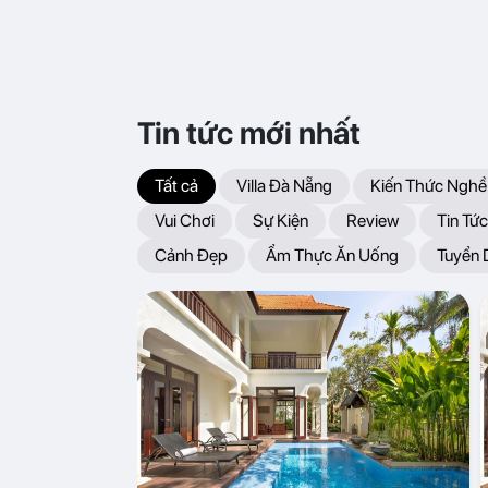
Tin tức mới nhất
Tất cả
Villa Đà Nẵng
Kiến Thức Nghề
Vui Chơi
Sự Kiện
Review
Tin Tức
Cảnh Đẹp
Ẩm Thực Ăn Uống
Tuyển