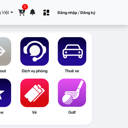
0
 Việt
/
Đăng nhập
Đăng ký
out
Dịch vụ phòng
Thuê xe
ew
Vé
Golf