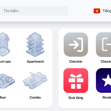
Tiếng
ch sạn
Apartment
Checkin
Check
Tour
Combo
Revi
Quà tặng