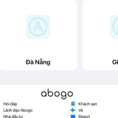
Đà Nẵng
Gi
abogo
Hỏi đáp
Khách sạn
Lãnh đạo Abogo
Vé
Nhà đầu tư
Resort