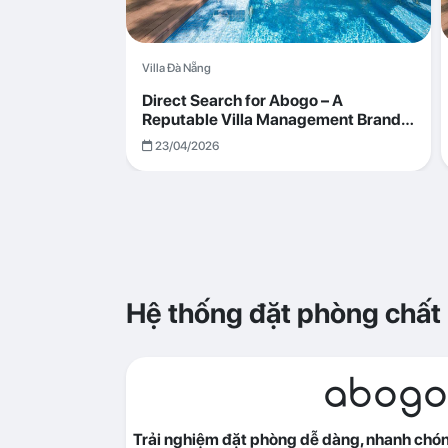
Villa Đà Nẵng
Direct Search for Abogo – A
Reputable Villa Management Brand
with Transparent and Effective
23/04/2026
Operations
Hệ thống đặt phòng chất
abogo
Trải nghiệm đặt phòng dễ dàng, nhanh chóng