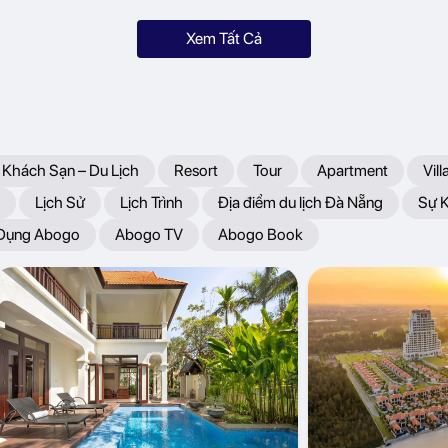
Xem Tất Cả
 Khách Sạn – Du Lịch
Resort
Tour
Apartment
Vill
Lịch Sử
Lịch Trình
Địa điểm du lịch Đà Nẵng
Sự 
 Dụng Abogo
Abogo TV
Abogo Book