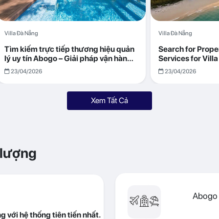
Villa Đà Nẵng
Villa Đà Nẵng
Tìm kiếm trực tiếp thương hiệu quản
Search for Prop
lý uy tín Abogo – Giải pháp vận hành
Services for Vil
villa hiệu quả, minh bạch
Returns with Abo
23/04/2026
23/04/2026
Xem Tất Cả
 lượng
Abogo 
 với hệ thống tiên tiến nhất.