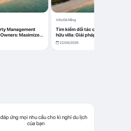
Villa Đà Nẵng
erty Management
Tìm kiếm đối tác quản lý cho chủ s
la Owners: Maximize
hữu villa: Giải pháp tối ưu lợi nhuận
go in Da Nang
cùng Abogo tại Đà Nẵng
22/04/2026
đáp ứng mọi nhu cầu cho kì nghỉ du lịch
của bạn