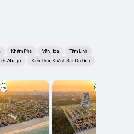
a
Khám Phá
Văn Hoá
Tâm Linh
Kiện Abogo
Kiến Thức Khách Sạn Du Lịch