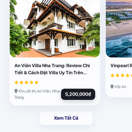
An Viên Villa Nha Trang: Review Chi
Vinpearl 
Tiết & Cách Đặt Villa Uy Tín Trên
Abogo
Hội An
Khu đô thị An Viên, Nha
5,200,000₫
Trang
Xem Tất Cả