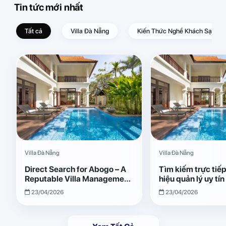
Tin tức mới nhất
Tất cả
Villa Đà Nẵng
Kiến Thức Nghề Khách Sạn – D
Villa Đà Nẵng
Villa Đà Nẵng
Direct Search for Abogo – A
Tìm kiếm trực tiế
Reputable Villa Management
hiệu quản lý uy tí
Brand with Transparent and
Giải pháp vận hành
23/04/2026
23/04/2026
Effective Operations
quả, minh bạch