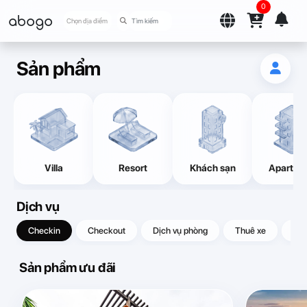
0
abogo
Chọn địa điểm
Sản phẩm
Villa
Resort
Khách sạn
Apartme
Dịch vụ
Checkin
Checkout
Dịch vụ phòng
Thuê xe
Quà
Sản phẩm ưu đãi