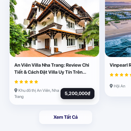
An Viên Villa Nha Trang: Review Chi
Vinpearl 
Tiết & Cách Đặt Villa Uy Tín Trên
Abogo
Hội An
Khu đô thị An Viên, Nha
5,200,000₫
Trang
Xem Tất Cả