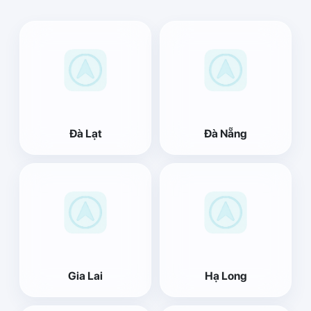
Đà Lạt
Đà Nẵng
Gia Lai
Hạ Long