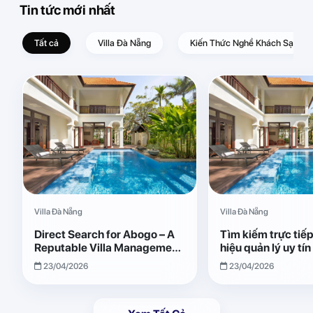
Tin tức mới nhất
Tất cả
Villa Đà Nẵng
Kiến Thức Nghề Khách Sạn – D
Villa Đà Nẵng
Villa Đà Nẵng
Direct Search for Abogo – A
Tìm kiếm trực tiế
Reputable Villa Management
hiệu quản lý uy tí
Brand with Transparent and
Giải pháp vận hành
23/04/2026
23/04/2026
Effective Operations
quả, minh bạch