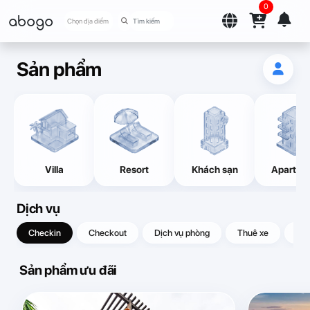
0
abogo
Chọn địa điểm
Sản phẩm
Villa
Resort
Khách sạn
Apartme
Dịch vụ
Checkin
Checkout
Dịch vụ phòng
Thuê xe
Quà
Sản phẩm ưu đãi