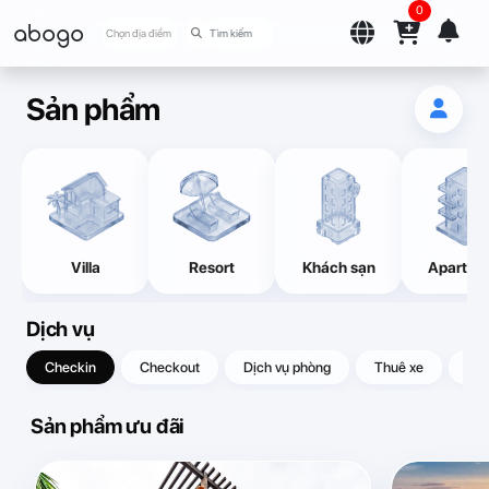
0
abogo
Chọn địa điểm
Sản phẩm
Villa
Resort
Khách sạn
Apartme
Dịch vụ
Checkin
Checkout
Dịch vụ phòng
Thuê xe
Quà
Sản phẩm ưu đãi