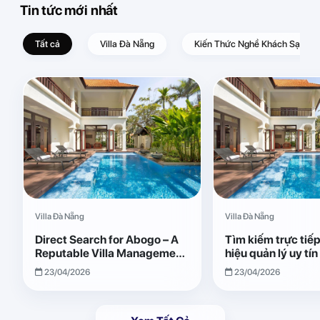
Tin tức mới nhất
Tất cả
Villa Đà Nẵng
Kiến Thức Nghề Khách Sạn – D
Villa Đà Nẵng
Villa Đà Nẵng
Direct Search for Abogo – A
Tìm kiếm trực tiế
Reputable Villa Management
hiệu quản lý uy tí
Brand with Transparent and
Giải pháp vận hành
23/04/2026
23/04/2026
Effective Operations
quả, minh bạch