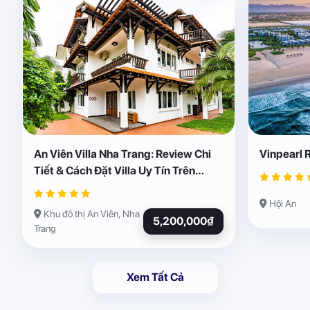
An Viên Villa Nha Trang: Review Chi
Vinpearl 
Tiết & Cách Đặt Villa Uy Tín Trên
Abogo
Hội An
Khu đô thị An Viên, Nha
5,200,000₫
Trang
Xem Tất Cả