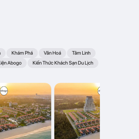
a
Khám Phá
Văn Hoá
Tâm Linh
Kiện Abogo
Kiến Thức Khách Sạn Du Lịch