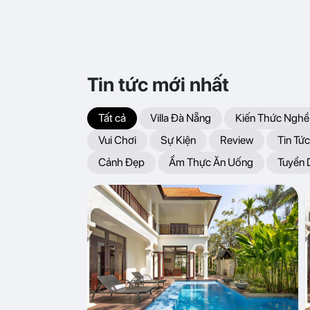
Tin tức mới nhất
Tất cả
Villa Đà Nẵng
Kiến Thức Nghề
Vui Chơi
Sự Kiện
Review
Tin Tức
Cảnh Đẹp
Ẩm Thực Ăn Uống
Tuyển