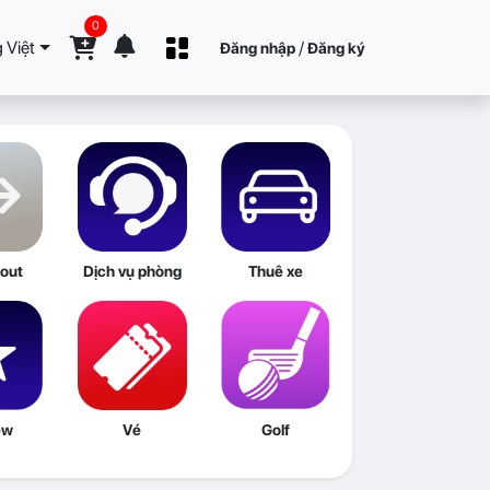
0
 Việt
/
Đăng nhập
Đăng ký
out
Dịch vụ phòng
Thuê xe
ew
Vé
Golf