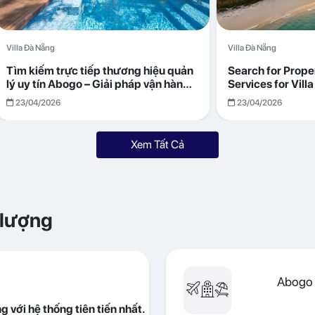
Villa Đà Nẵng
Villa Đà Nẵng
Tìm kiếm trực tiếp thương hiệu quản
Search for Prop
lý uy tín Abogo – Giải pháp vận hành
Services for Vil
villa hiệu quả, minh bạch
Returns with Abo
23/04/2026
23/04/2026
Xem Tất Cả
 lượng
Abogo 
 với hệ thống tiên tiến nhất.