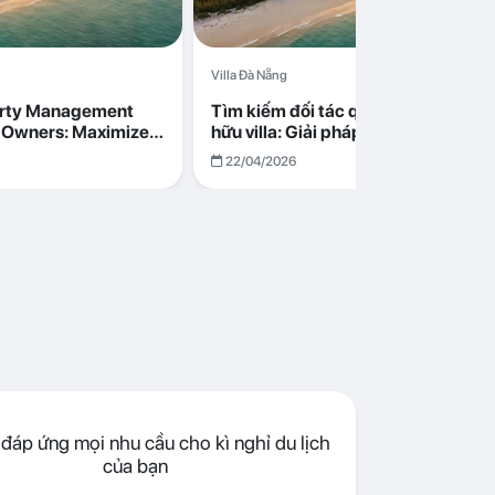
Villa Đà Nẵng
erty Management
Tìm kiếm đối tác quản lý cho chủ s
la Owners: Maximize
hữu villa: Giải pháp tối ưu lợi nhuận
go in Da Nang
cùng Abogo tại Đà Nẵng
22/04/2026
đáp ứng mọi nhu cầu cho kì nghỉ du lịch
của bạn