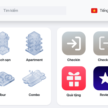
Tiếng
ch sạn
Apartment
Checkin
Check
Tour
Combo
Revi
Quà tặng