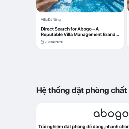
Villa Đà Nẵng
Direct Search for Abogo – A
Reputable Villa Management Brand
with Transparent and Effective
23/04/2026
Operations
Hệ thống đặt phòng chất
abogo
Trải nghiệm đặt phòng dễ dàng, nhanh chóng