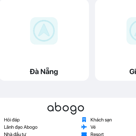
Đà Nẵng
Gi
abogo
Hỏi đáp
Khách sạn
Lãnh đạo Abogo
Vé
Nhà đầu tư
Resort