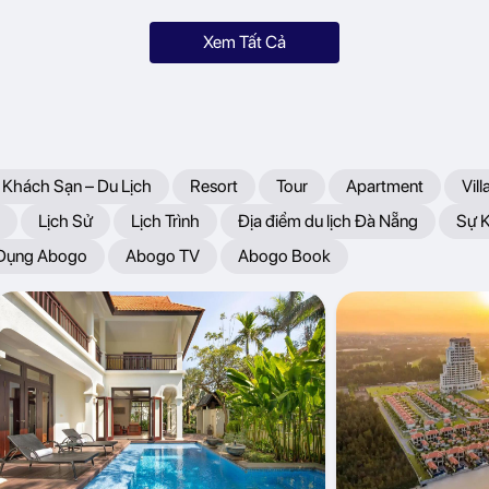
Xem Tất Cả
 Khách Sạn – Du Lịch
Resort
Tour
Apartment
Vill
Lịch Sử
Lịch Trình
Địa điểm du lịch Đà Nẵng
Sự 
 Dụng Abogo
Abogo TV
Abogo Book