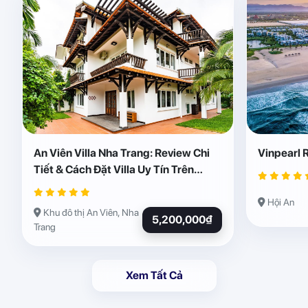
An Viên Villa Nha Trang: Review Chi
Vinpearl 
Tiết & Cách Đặt Villa Uy Tín Trên
Abogo
Hội An
Khu đô thị An Viên, Nha
5,200,000₫
Trang
Xem Tất Cả