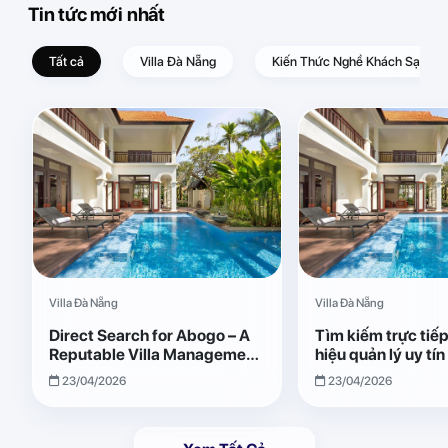
Tin tức mới nhất
Tất cả
Villa Đà Nẵng
Kiến Thức Nghề Khách Sạn – D
Villa Đà Nẵng
Villa Đà Nẵng
Direct Search for Abogo – A
Tìm kiếm trực tiế
Reputable Villa Management
hiệu quản lý uy tí
Brand with Transparent and
Giải pháp vận hành
23/04/2026
23/04/2026
Effective Operations
quả, minh bạch