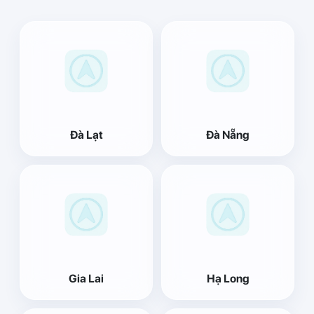
Đà Lạt
Đà Nẵng
Gia Lai
Hạ Long