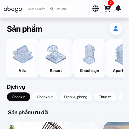
0
abogo
Chọn địa điểm
Sản phẩm
Villa
Resort
Khách sạn
Apartme
Dịch vụ
Checkin
Checkout
Dịch vụ phòng
Thuê xe
Quà
Sản phẩm ưu đãi