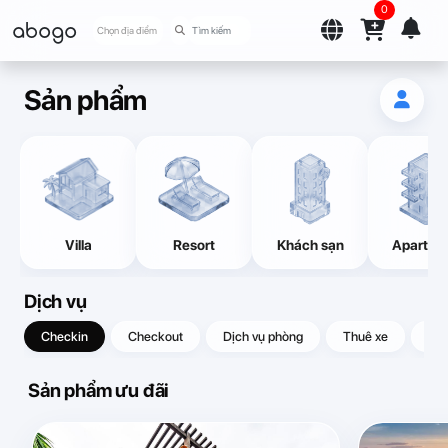
0
abogo
Chọn địa điểm
Sản phẩm
Villa
Resort
Khách sạn
Apartme
Dịch vụ
Checkin
Checkout
Dịch vụ phòng
Thuê xe
Quà
Sản phẩm ưu đãi