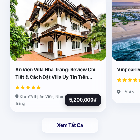
An Viên Villa Nha Trang: Review Chi
Vinpearl 
Tiết & Cách Đặt Villa Uy Tín Trên
Abogo
Hội An
Khu đô thị An Viên, Nha
5,200,000₫
Trang
Xem Tất Cả