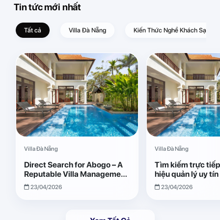
Tin tức mới nhất
Tất cả
Villa Đà Nẵng
Kiến Thức Nghề Khách Sạn – D
Villa Đà Nẵng
Villa Đà Nẵng
Direct Search for Abogo – A
Tìm kiếm trực tiế
Reputable Villa Management
hiệu quản lý uy tí
Brand with Transparent and
Giải pháp vận hành
23/04/2026
23/04/2026
Effective Operations
quả, minh bạch