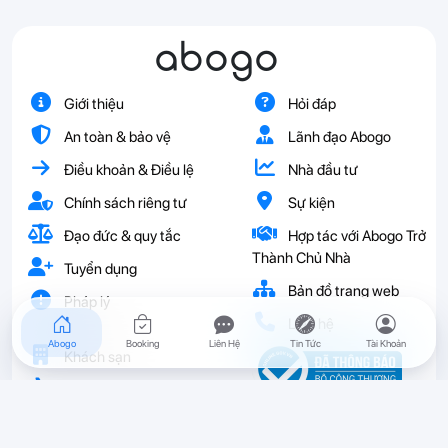
abogo
Giới thiệu
Hỏi đáp
An toàn & bảo vệ
Lãnh đạo Abogo
Điều khoản & Điều lệ
Nhà đầu tư
Chính sách riêng tư
Sự kiện
Đạo đức & quy tắc
Hợp tác với Abogo Trở
Thành Chủ Nhà
Tuyển dụng
Bản đồ trang web
Pháp lý
Liên hệ
Abogo
Booking
Liên Hệ
Tin Tức
Tài Khoản
Khách sạn
Vé
Resort