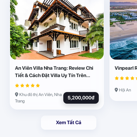
An Viên Villa Nha Trang: Review Chi
Vinpearl 
Tiết & Cách Đặt Villa Uy Tín Trên
Abogo
Hội An
Khu đô thị An Viên, Nha
5,200,000₫
Trang
Xem Tất Cả