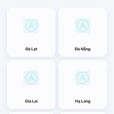
Đà Lạt
Đà Nẵng
Gia Lai
Hạ Long