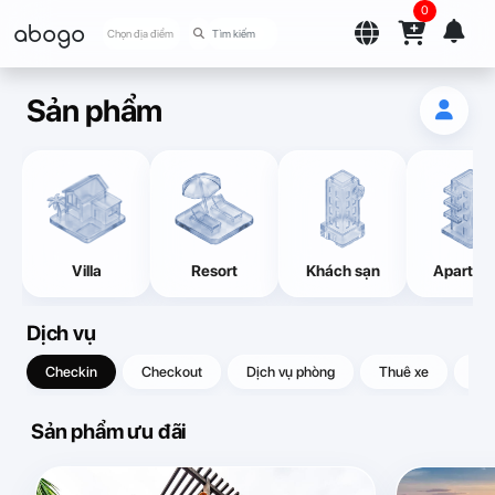
0
abogo
Chọn địa điểm
Sản phẩm
Villa
Resort
Khách sạn
Apartme
Dịch vụ
Checkin
Checkout
Dịch vụ phòng
Thuê xe
Quà
Sản phẩm ưu đãi