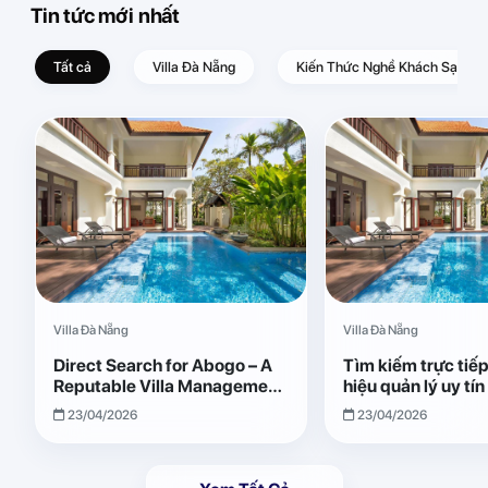
Tin tức mới nhất
Tất cả
Villa Đà Nẵng
Kiến Thức Nghề Khách Sạn – D
Villa Đà Nẵng
Villa Đà Nẵng
Direct Search for Abogo – A
Tìm kiếm trực tiế
Reputable Villa Management
hiệu quản lý uy tí
Brand with Transparent and
Giải pháp vận hành
23/04/2026
23/04/2026
Effective Operations
quả, minh bạch