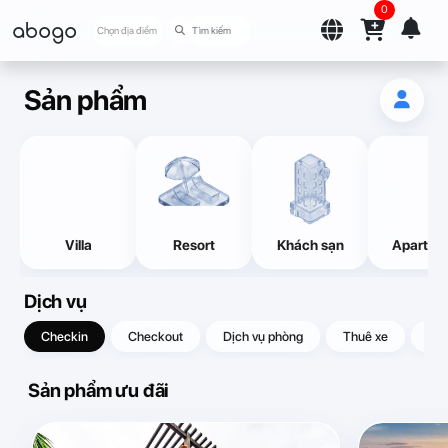
0
abogo
Chọn địa điểm
Sản phẩm
Villa
Resort
Khách sạn
Apartme
Dịch vụ
Checkin
Checkout
Dịch vụ phòng
Thuê xe
Quà
Sản phẩm ưu đãi