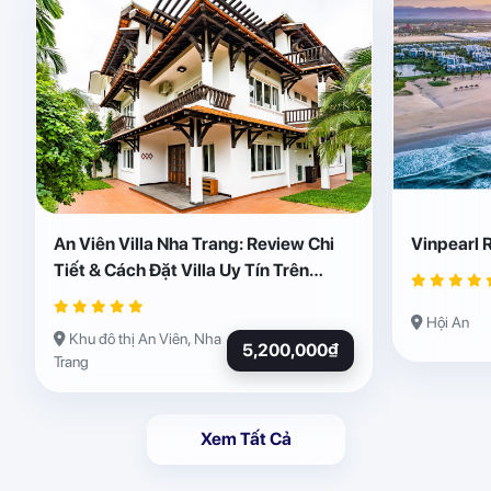
An Viên Villa Nha Trang: Review Chi
Vinpearl 
Tiết & Cách Đặt Villa Uy Tín Trên
Abogo
Hội An
Khu đô thị An Viên, Nha
5,200,000₫
Trang
Xem Tất Cả