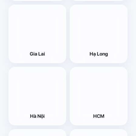
Gia Lai
Hạ Long
Hà Nội
HCM