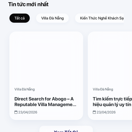
Tin tức mới nhất
Tất cả
Villa Đà Nẵng
Kiến Thức Nghề Khách Sạn – D
Villa Đà Nẵng
Villa Đà Nẵng
Direct Search for Abogo – A
Tìm kiếm trực tiế
Reputable Villa Management
hiệu quản lý uy tí
Brand with Transparent and
Giải pháp vận hành
23/04/2026
23/04/2026
Effective Operations
quả, minh bạch