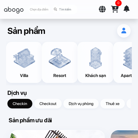
0
abogo
Chọn địa điểm
Sản phẩm
Villa
Resort
Khách sạn
Apartme
Dịch vụ
Checkin
Checkout
Dịch vụ phòng
Thuê xe
Quà
Sản phẩm ưu đãi