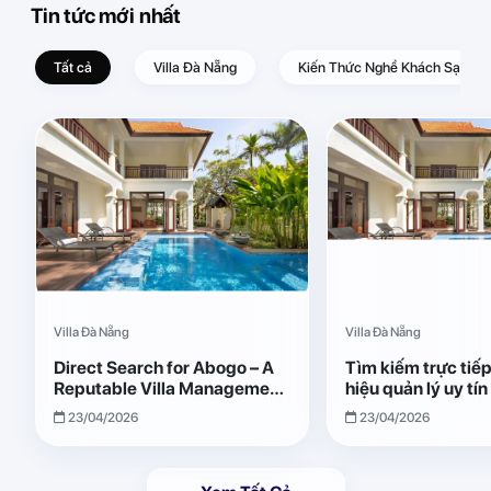
Tin tức mới nhất
Tất cả
Villa Đà Nẵng
Kiến Thức Nghề Khách Sạn – D
Villa Đà Nẵng
Villa Đà Nẵng
Direct Search for Abogo – A
Tìm kiếm trực tiế
Reputable Villa Management
hiệu quản lý uy tí
Brand with Transparent and
Giải pháp vận hành
23/04/2026
23/04/2026
Effective Operations
quả, minh bạch