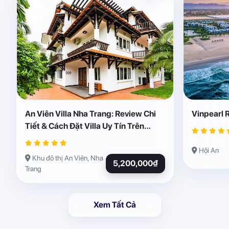
An Viên Villa Nha Trang: Review Chi
Vinpearl 
Tiết & Cách Đặt Villa Uy Tín Trên
Abogo
Hội An
Khu đô thị An Viên, Nha
5,200,000₫
Trang
Xem Tất Cả