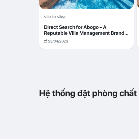
Villa Đà Nẵng
Direct Search for Abogo – A
Reputable Villa Management Brand
with Transparent and Effective
23/04/2026
Operations
Hệ thống đặt phòng chất