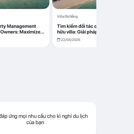
Villa Đà Nẵng
erty Management
Tìm kiếm đối tác quản lý cho chủ s
la Owners: Maximize
hữu villa: Giải pháp tối ưu lợi nhuận
go in Da Nang
cùng Abogo tại Đà Nẵng
22/04/2026
áp ứng mọi nhu cầu cho kì nghỉ du lịch
của bạn