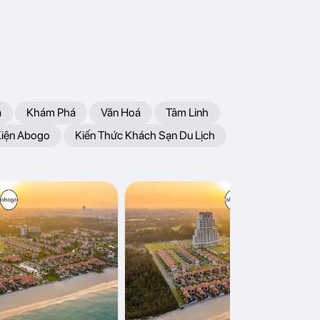
a
Khám Phá
Văn Hoá
Tâm Linh
Kiện Abogo
Kiến Thức Khách Sạn Du Lịch