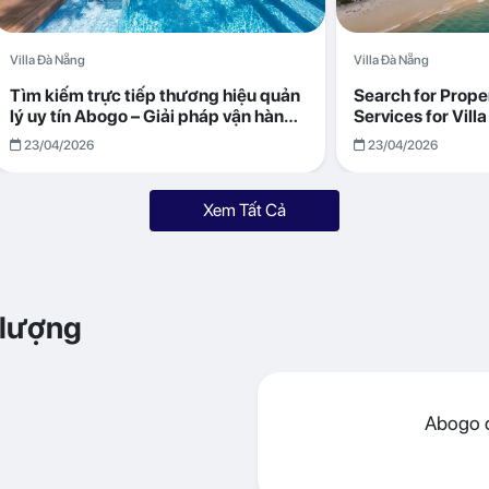
Villa Đà Nẵng
Villa Đà Nẵng
Tìm kiếm trực tiếp thương hiệu quản
Search for Prop
lý uy tín Abogo – Giải pháp vận hành
Services for Vil
villa hiệu quả, minh bạch
Returns with Abo
23/04/2026
23/04/2026
Xem Tất Cả
 lượng
Abogo đ