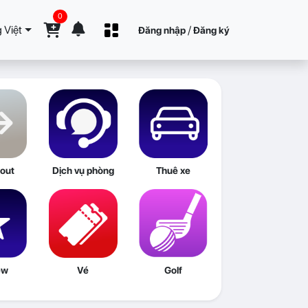
0
 Việt
/
Đăng nhập
Đăng ký
out
Dịch vụ phòng
Thuê xe
ew
Vé
Golf