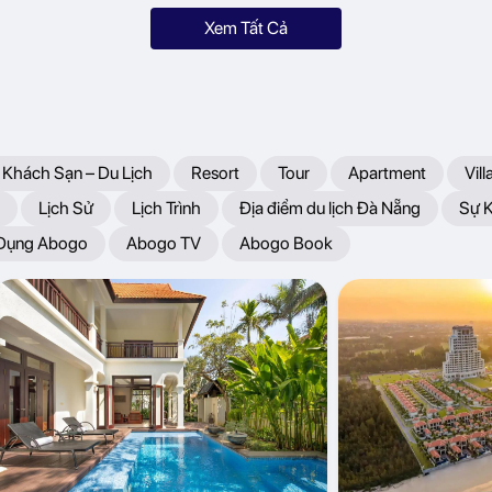
Xem Tất Cả
 Khách Sạn – Du Lịch
Resort
Tour
Apartment
Vill
Lịch Sử
Lịch Trình
Địa điểm du lịch Đà Nẵng
Sự 
 Dụng Abogo
Abogo TV
Abogo Book