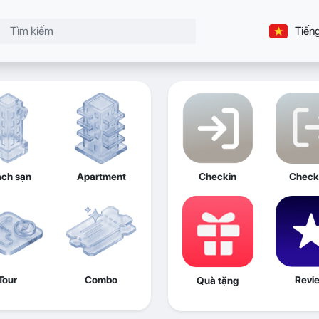
Tiếng
ch sạn
Apartment
Checkin
Check
Tour
Combo
Revi
Quà tặng