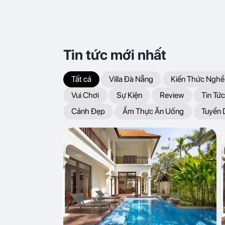
Tin tức mới nhất
Tất cả
Villa Đà Nẵng
Kiến Thức Nghề
Vui Chơi
Sự Kiện
Review
Tin Tức
Cảnh Đẹp
Ẩm Thực Ăn Uống
Tuyển