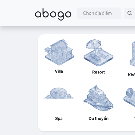
abogo
Chọn địa điểm
Villa
Resort
Khá
Spa
Du thuyền