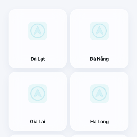
Đà Lạt
Đà Nẵng
Gia Lai
Hạ Long