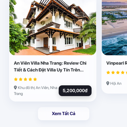
An Viên Villa Nha Trang: Review Chi
Vinpearl 
Tiết & Cách Đặt Villa Uy Tín Trên
Abogo
Hội An
Khu đô thị An Viên, Nha
5,200,000₫
Trang
Xem Tất Cả