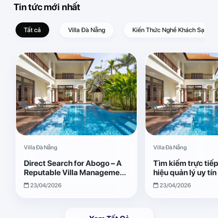
Tin tức mới nhất
Tất cả
Villa Đà Nẵng
Kiến Thức Nghề Khách Sạn – D
Villa Đà Nẵng
Villa Đà Nẵng
Direct Search for Abogo – A
Tìm kiếm trực tiế
Reputable Villa Management
hiệu quản lý uy tí
Brand with Transparent and
Giải pháp vận hành
23/04/2026
23/04/2026
Effective Operations
quả, minh bạch