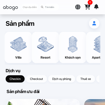
0
abogo
Chọn địa điểm
Sản phẩm
Villa
Resort
Khách sạn
Apartme
Dịch vụ
Checkin
Checkout
Dịch vụ phòng
Thuê xe
Quà
Sản phẩm ưu đãi