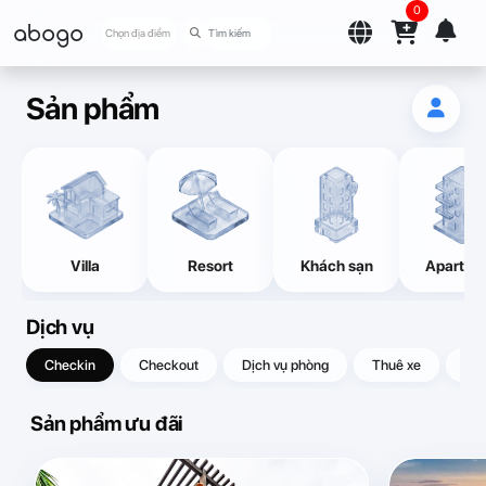
0
abogo
Chọn địa điểm
Sản phẩm
Villa
Resort
Khách sạn
Apartme
Dịch vụ
Checkin
Checkout
Dịch vụ phòng
Thuê xe
Quà
Sản phẩm ưu đãi