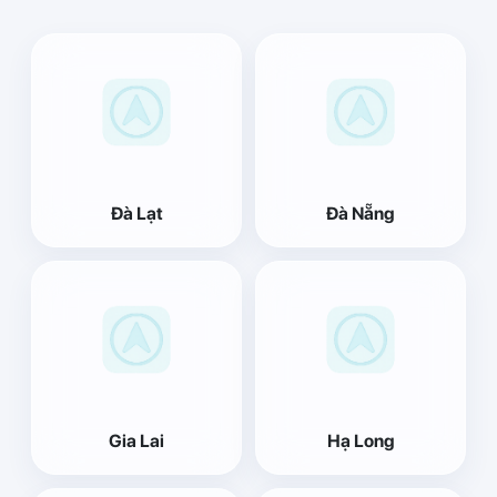
Đà Lạt
Đà Nẵng
Gia Lai
Hạ Long