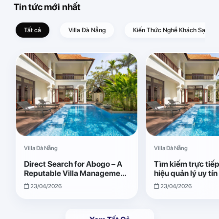
Tin tức mới nhất
Tất cả
Villa Đà Nẵng
Kiến Thức Nghề Khách Sạn – D
Villa Đà Nẵng
Villa Đà Nẵng
Direct Search for Abogo – A
Tìm kiếm trực tiế
Reputable Villa Management
hiệu quản lý uy tí
Brand with Transparent and
Giải pháp vận hành
23/04/2026
23/04/2026
Effective Operations
quả, minh bạch