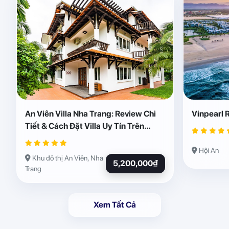
An Viên Villa Nha Trang: Review Chi
Vinpearl 
Tiết & Cách Đặt Villa Uy Tín Trên
Abogo
Hội An
Khu đô thị An Viên, Nha
5,200,000₫
Trang
Xem Tất Cả