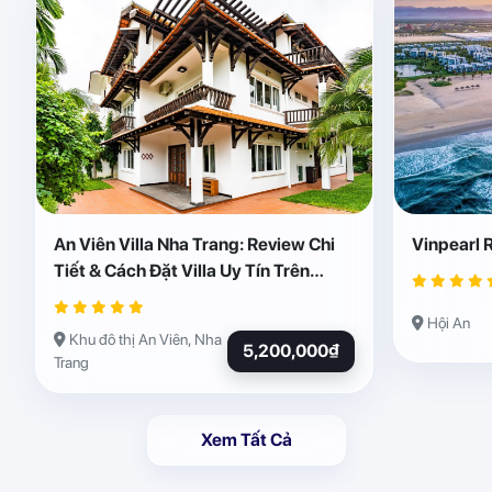
An Viên Villa Nha Trang: Review Chi
Vinpearl 
Tiết & Cách Đặt Villa Uy Tín Trên
Abogo
Hội An
Khu đô thị An Viên, Nha
5,200,000₫
Trang
Xem Tất Cả