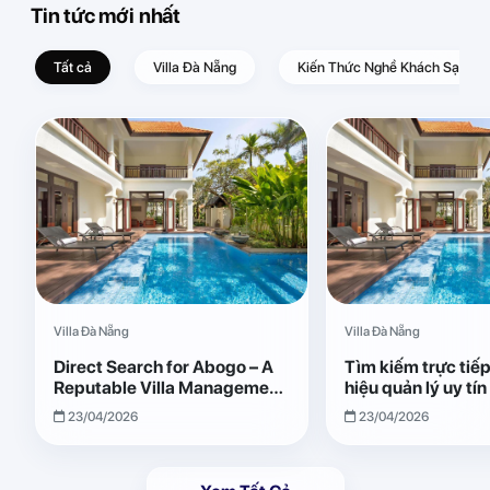
Tin tức mới nhất
Tất cả
Villa Đà Nẵng
Kiến Thức Nghề Khách Sạn – D
Villa Đà Nẵng
Villa Đà Nẵng
Direct Search for Abogo – A
Tìm kiếm trực tiế
Reputable Villa Management
hiệu quản lý uy tí
Brand with Transparent and
Giải pháp vận hành
23/04/2026
23/04/2026
Effective Operations
quả, minh bạch