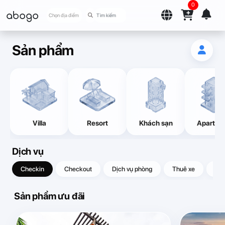
0
abogo
Chọn địa điểm
Sản phẩm
Villa
Resort
Khách sạn
Apartme
Dịch vụ
Checkin
Checkout
Dịch vụ phòng
Thuê xe
Quà
Sản phẩm ưu đãi