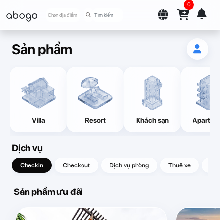
0
abogo
Chọn địa điểm
Sản phẩm
Villa
Resort
Khách sạn
Apartme
Dịch vụ
Checkin
Checkout
Dịch vụ phòng
Thuê xe
Quà
Sản phẩm ưu đãi