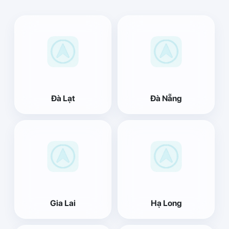
Đà Lạt
Đà Nẵng
Gia Lai
Hạ Long