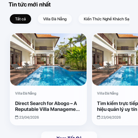
Tin tức mới nhất
Tất cả
Villa Đà Nẵng
Kiến Thức Nghề Khách Sạn – D
Villa Đà Nẵng
Villa Đà Nẵng
Direct Search for Abogo – A
Tìm kiếm trực tiế
Reputable Villa Management
hiệu quản lý uy tí
Brand with Transparent and
Giải pháp vận hành
23/04/2026
23/04/2026
Effective Operations
quả, minh bạch