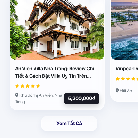
An Viên Villa Nha Trang: Review Chi
Vinpearl 
Tiết & Cách Đặt Villa Uy Tín Trên
Abogo
Hội An
Khu đô thị An Viên, Nha
5,200,000₫
Trang
Xem Tất Cả