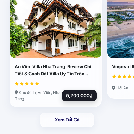
An Viên Villa Nha Trang: Review Chi
Vinpearl 
Tiết & Cách Đặt Villa Uy Tín Trên
Abogo
Hội An
Khu đô thị An Viên, Nha
5,200,000₫
Trang
Xem Tất Cả