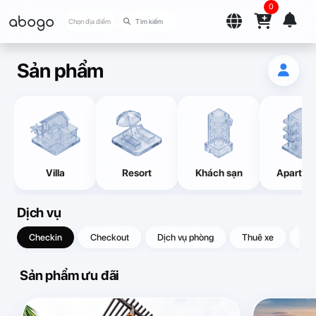
0
abogo
Chọn địa điểm
Sản phẩm
Villa
Resort
Khách sạn
Apartme
Dịch vụ
Checkin
Checkout
Dịch vụ phòng
Thuê xe
Quà
Sản phẩm ưu đãi