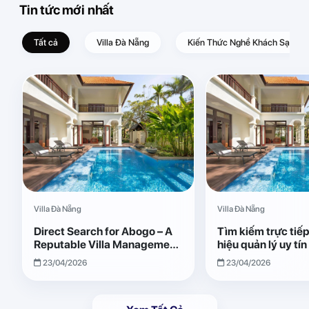
Tin tức mới nhất
Tất cả
Villa Đà Nẵng
Kiến Thức Nghề Khách Sạn – D
Villa Đà Nẵng
Villa Đà Nẵng
Direct Search for Abogo – A
Tìm kiếm trực tiế
Reputable Villa Management
hiệu quản lý uy tí
Brand with Transparent and
Giải pháp vận hành
23/04/2026
23/04/2026
Effective Operations
quả, minh bạch