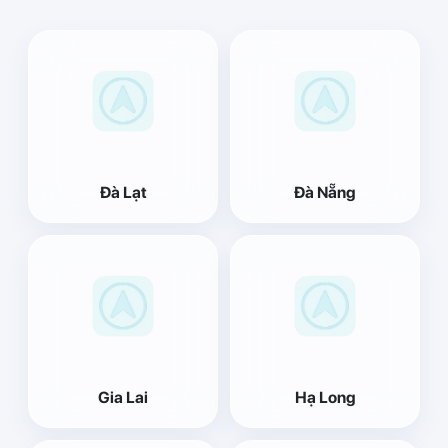
Đà Lạt
Đà Nẵng
Gia Lai
Hạ Long