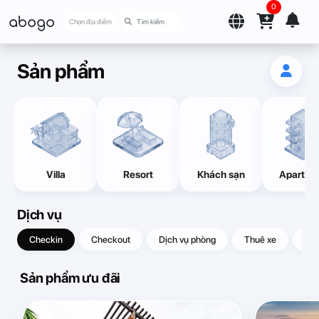
0
abogo
Chọn địa điểm
Sản phẩm
Villa
Resort
Khách sạn
Apartme
Dịch vụ
Checkin
Checkout
Dịch vụ phòng
Thuê xe
Quà
Sản phẩm ưu đãi