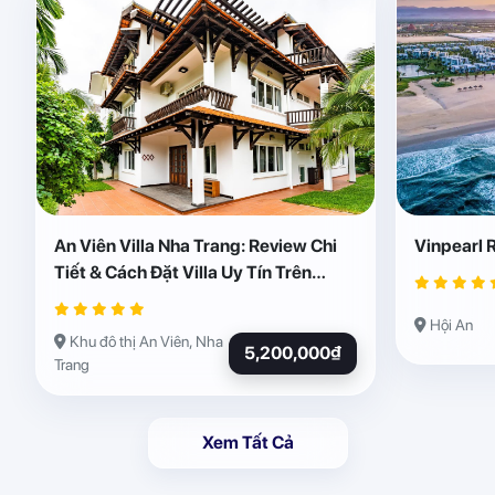
An Viên Villa Nha Trang: Review Chi
Vinpearl 
Tiết & Cách Đặt Villa Uy Tín Trên
Abogo
Hội An
Khu đô thị An Viên, Nha
5,200,000₫
Trang
Xem Tất Cả