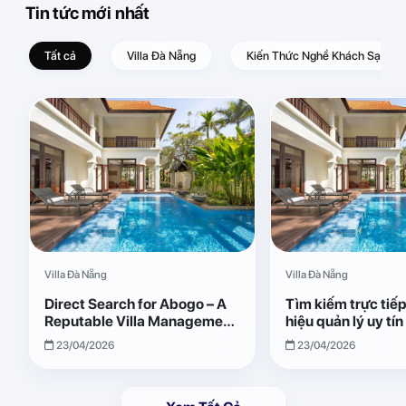
Tin tức mới nhất
Tất cả
Villa Đà Nẵng
Kiến Thức Nghề Khách Sạn – D
Villa Đà Nẵng
Villa Đà Nẵng
Direct Search for Abogo – A
Tìm kiếm trực tiế
Reputable Villa Management
hiệu quản lý uy tí
Brand with Transparent and
Giải pháp vận hành
23/04/2026
23/04/2026
Effective Operations
quả, minh bạch