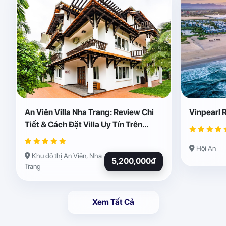
An Viên Villa Nha Trang: Review Chi
Vinpearl 
Tiết & Cách Đặt Villa Uy Tín Trên
Abogo
Hội An
Khu đô thị An Viên, Nha
5,200,000₫
Trang
Xem Tất Cả