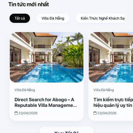
Tin tức mới nhất
Tất cả
Villa Đà Nẵng
Kiến Thức Nghề Khách Sạn – D
Villa Đà Nẵng
Villa Đà Nẵng
Direct Search for Abogo – A
Tìm kiếm trực tiế
Reputable Villa Management
hiệu quản lý uy tí
Brand with Transparent and
Giải pháp vận hành
23/04/2026
23/04/2026
Effective Operations
quả, minh bạch