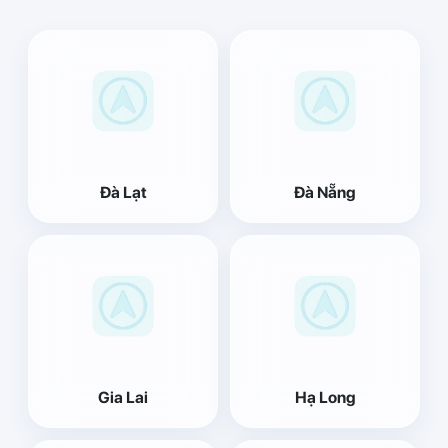
Đà Lạt
Đà Nẵng
Gia Lai
Hạ Long