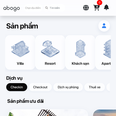
0
abogo
Chọn địa điểm
Sản phẩm
Villa
Resort
Khách sạn
Apartme
Dịch vụ
Checkin
Checkout
Dịch vụ phòng
Thuê xe
Quà
Sản phẩm ưu đãi