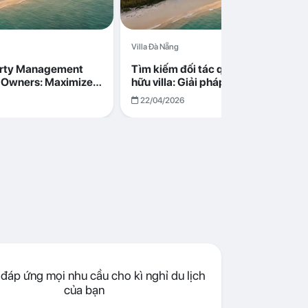
Villa Đà Nẵng
erty Management
Tìm kiếm đối tác quản lý cho chủ s
la Owners: Maximize
hữu villa: Giải pháp tối ưu lợi nhuận
go in Da Nang
cùng Abogo tại Đà Nẵng
22/04/2026
đáp ứng mọi nhu cầu cho kì nghỉ du lịch
của bạn