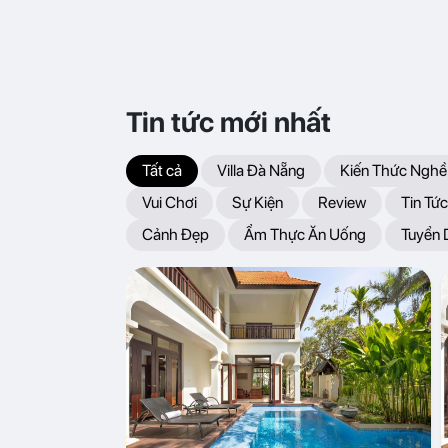
Tin tức mới nhất
Tất cả
Villa Đà Nẵng
Kiến Thức Nghề
Vui Chơi
Sự Kiện
Review
Tin Tức
Cảnh Đẹp
Ẩm Thực Ăn Uống
Tuyển