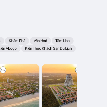
a
Khám Phá
Văn Hoá
Tâm Linh
Kiện Abogo
Kiến Thức Khách Sạn Du Lịch