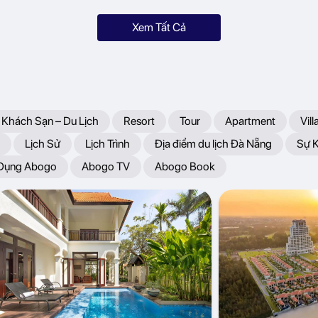
Xem Tất Cả
 Khách Sạn – Du Lịch
Resort
Tour
Apartment
Vill
Lịch Sử
Lịch Trình
Địa điểm du lịch Đà Nẵng
Sự 
 Dụng Abogo
Abogo TV
Abogo Book