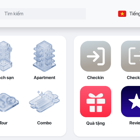
Tiếng
ch sạn
Apartment
Checkin
Check
Tour
Combo
Revi
Quà tặng