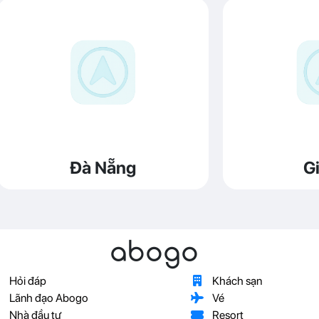
Đà Nẵng
Gi
abogo
Hỏi đáp
Khách sạn
Lãnh đạo Abogo
Vé
Nhà đầu tư
Resort