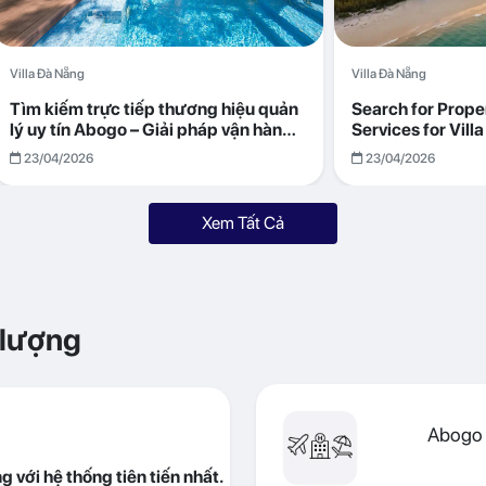
Villa Đà Nẵng
Villa Đà Nẵng
Tìm kiếm trực tiếp thương hiệu quản
Search for Prop
lý uy tín Abogo – Giải pháp vận hành
Services for Vil
villa hiệu quả, minh bạch
Returns with Abo
23/04/2026
23/04/2026
Xem Tất Cả
 lượng
Abogo 
 với hệ thống tiên tiến nhất.