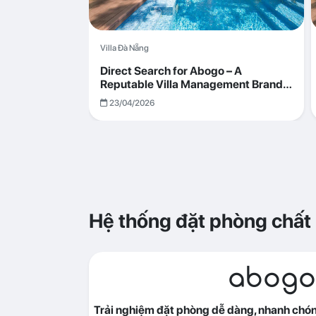
Villa Đà Nẵng
Direct Search for Abogo – A
Reputable Villa Management Brand
with Transparent and Effective
23/04/2026
Operations
Hệ thống đặt phòng chất
abogo
Trải nghiệm đặt phòng dễ dàng, nhanh chóng