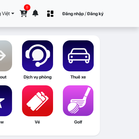
0
 Việt
/
Đăng nhập
Đăng ký
out
Dịch vụ phòng
Thuê xe
ew
Vé
Golf