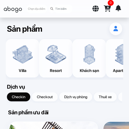
0
abogo
Chọn địa điểm
Sản phẩm
Villa
Resort
Khách sạn
Apartme
Dịch vụ
Checkin
Checkout
Dịch vụ phòng
Thuê xe
Quà
Sản phẩm ưu đãi