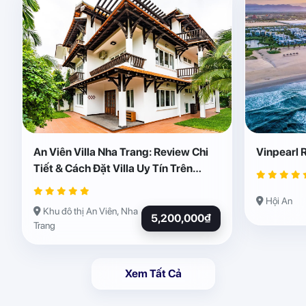
An Viên Villa Nha Trang: Review Chi
Vinpearl 
Tiết & Cách Đặt Villa Uy Tín Trên
Abogo
Hội An
Khu đô thị An Viên, Nha
5,200,000₫
Trang
Xem Tất Cả