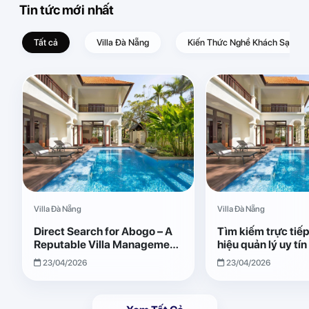
Tin tức mới nhất
Tất cả
Villa Đà Nẵng
Kiến Thức Nghề Khách Sạn – D
Villa Đà Nẵng
Villa Đà Nẵng
Direct Search for Abogo – A
Tìm kiếm trực tiế
Reputable Villa Management
hiệu quản lý uy tí
Brand with Transparent and
Giải pháp vận hành
23/04/2026
23/04/2026
Effective Operations
quả, minh bạch