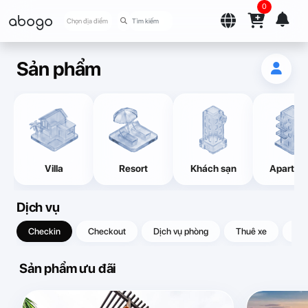
0
abogo
Chọn địa điểm
Sản phẩm
Villa
Resort
Khách sạn
Apartme
Dịch vụ
Checkin
Checkout
Dịch vụ phòng
Thuê xe
Quà
Sản phẩm ưu đãi