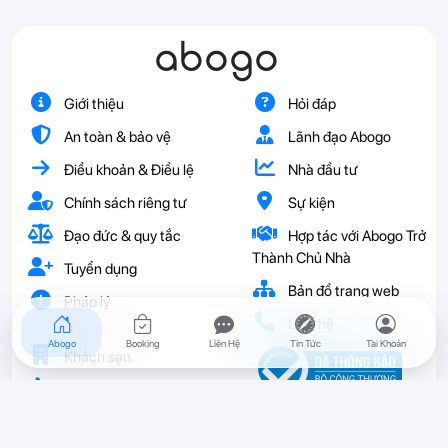
abogo
Giới thiệu
Hỏi đáp
An toàn & bảo vệ
Lãnh đạo Abogo
Điều khoản & Điều lệ
Nhà đầu tư
Chính sách riêng tư
Sự kiện
Đạo đức & quy tắc
Hợp tác với Abogo Trở
Thành Chủ Nhà
Tuyển dụng
Bản đồ trang web
Pháp lý
Liên hệ
Abogo
Booking
Liên Hệ
Tin Tức
Tài Khoản
Khách sạn
Vé
Resort