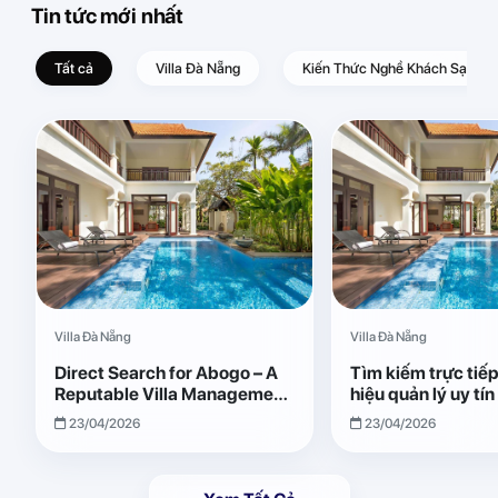
Tin tức mới nhất
Tất cả
Villa Đà Nẵng
Kiến Thức Nghề Khách Sạn – D
Villa Đà Nẵng
Villa Đà Nẵng
Direct Search for Abogo – A
Tìm kiếm trực tiế
Reputable Villa Management
hiệu quản lý uy tí
Brand with Transparent and
Giải pháp vận hành
23/04/2026
23/04/2026
Effective Operations
quả, minh bạch