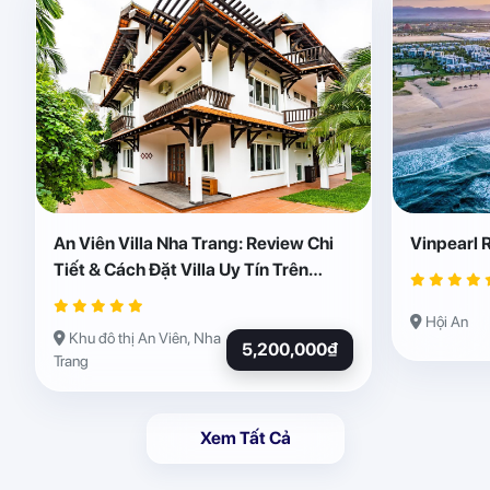
An Viên Villa Nha Trang: Review Chi
Vinpearl 
Tiết & Cách Đặt Villa Uy Tín Trên
Abogo
Hội An
Khu đô thị An Viên, Nha
5,200,000₫
Trang
Xem Tất Cả