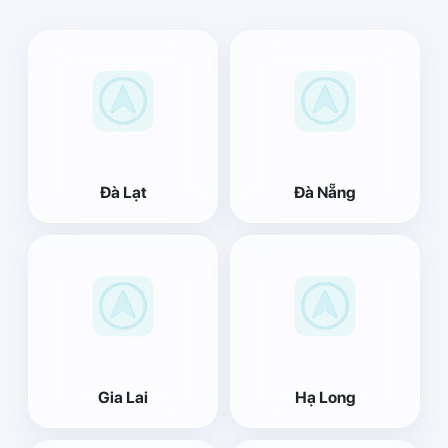
Đà Lạt
Đà Nẵng
Gia Lai
Hạ Long