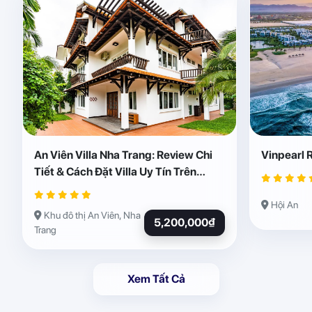
An Viên Villa Nha Trang: Review Chi
Vinpearl 
Tiết & Cách Đặt Villa Uy Tín Trên
Abogo
Hội An
Khu đô thị An Viên, Nha
5,200,000₫
Trang
Xem Tất Cả