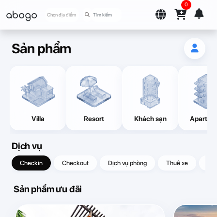
0
abogo
Chọn địa điểm
Sản phẩm
Villa
Resort
Khách sạn
Apartme
Dịch vụ
Checkin
Checkout
Dịch vụ phòng
Thuê xe
Quà
Sản phẩm ưu đãi