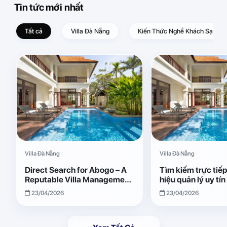
Tin tức mới nhất
Tất cả
Villa Đà Nẵng
Kiến Thức Nghề Khách Sạn – D
Villa Đà Nẵng
Villa Đà Nẵng
Direct Search for Abogo – A
Tìm kiếm trực tiế
Reputable Villa Management
hiệu quản lý uy tí
Brand with Transparent and
Giải pháp vận hành
23/04/2026
23/04/2026
Effective Operations
quả, minh bạch