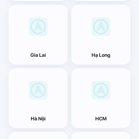
Gia Lai
Hạ Long
Hà Nội
HCM