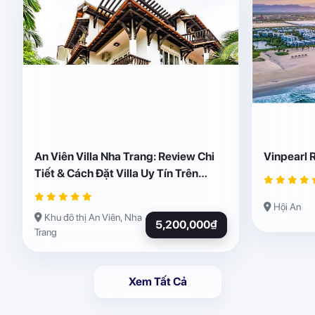
An Viên Villa Nha Trang: Review Chi
Vinpearl 
Tiết & Cách Đặt Villa Uy Tín Trên
Abogo
Hội An
Khu đô thị An Viên, Nha
5,200,000₫
Trang
Xem Tất Cả