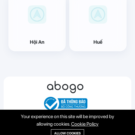
Hội An
Huế
abogo
Your experience on this site will be improved by
allowing cookies.
Cookie Policy
Abogo
Booking
Tin nhắn
Tin Tức
Tài khoản
ALLOW COOKIES