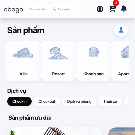
0
abogo
Chọn địa điểm
Sản phẩm
Villa
Resort
Khách sạn
Apartme
Dịch vụ
Checkin
Checkout
Dịch vụ phòng
Thuê xe
Quà
Sản phẩm ưu đãi