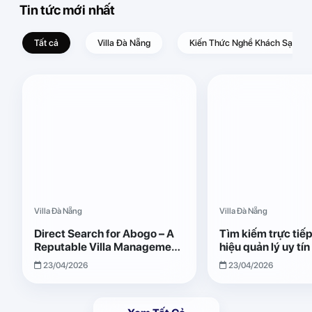
Tin tức mới nhất
Tất cả
Villa Đà Nẵng
Kiến Thức Nghề Khách Sạn – D
Villa Đà Nẵng
Villa Đà Nẵng
Direct Search for Abogo – A
Tìm kiếm trực tiế
Reputable Villa Management
hiệu quản lý uy tí
Brand with Transparent and
Giải pháp vận hành
23/04/2026
23/04/2026
Effective Operations
quả, minh bạch