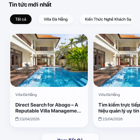
Tin tức mới nhất
Tất cả
Villa Đà Nẵng
Kiến Thức Nghề Khách Sạn – D
Villa Đà Nẵng
Villa Đà Nẵng
Direct Search for Abogo – A
Tìm kiếm trực tiế
Reputable Villa Management
hiệu quản lý uy tí
Brand with Transparent and
Giải pháp vận hành
23/04/2026
23/04/2026
Effective Operations
quả, minh bạch