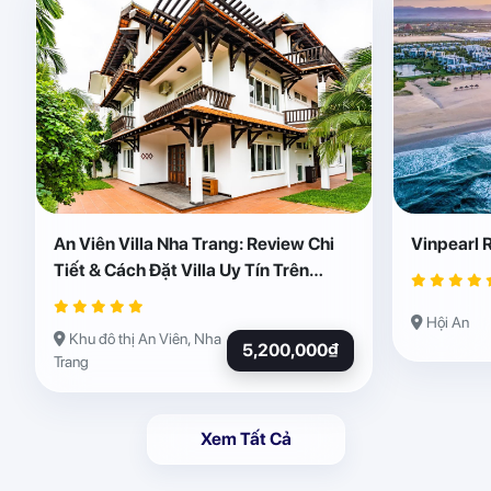
An Viên Villa Nha Trang: Review Chi
Vinpearl 
Tiết & Cách Đặt Villa Uy Tín Trên
Abogo
Hội An
Khu đô thị An Viên, Nha
5,200,000₫
Trang
Xem Tất Cả