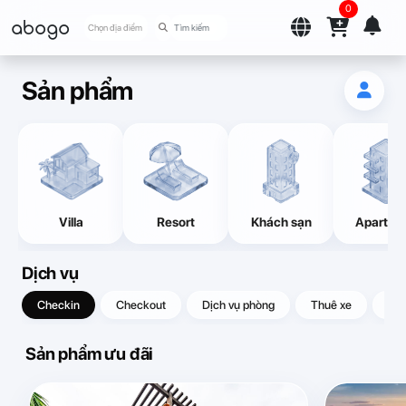
0
abogo
Chọn địa điểm
Sản phẩm
Villa
Resort
Khách sạn
Apartme
Dịch vụ
Checkin
Checkout
Dịch vụ phòng
Thuê xe
Quà
Sản phẩm ưu đãi