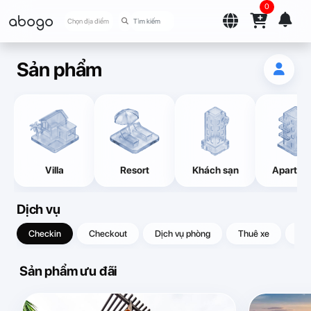
0
abogo
Chọn địa điểm
Sản phẩm
Villa
Resort
Khách sạn
Apartme
Dịch vụ
Checkin
Checkout
Dịch vụ phòng
Thuê xe
Quà
Sản phẩm ưu đãi