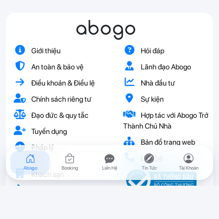
abogo
Giới thiệu
Hỏi đáp
An toàn & bảo vệ
Lãnh đạo Abogo
Điều khoản & Điều lệ
Nhà đầu tư
Chính sách riêng tư
Sự kiện
Đạo đức & quy tắc
Hợp tác với Abogo Trở
Thành Chủ Nhà
Tuyển dụng
Bản đồ trang web
Pháp lý
Liên hệ
Abogo
Booking
Liên Hệ
Tin Tức
Tài Khoản
Khách sạn
Vé
Resort