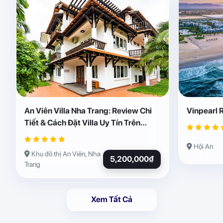
An Viên Villa Nha Trang: Review Chi
Vinpearl 
Tiết & Cách Đặt Villa Uy Tín Trên
Abogo
Hội An
Khu đô thị An Viên, Nha
5,200,000₫
Trang
Xem Tất Cả