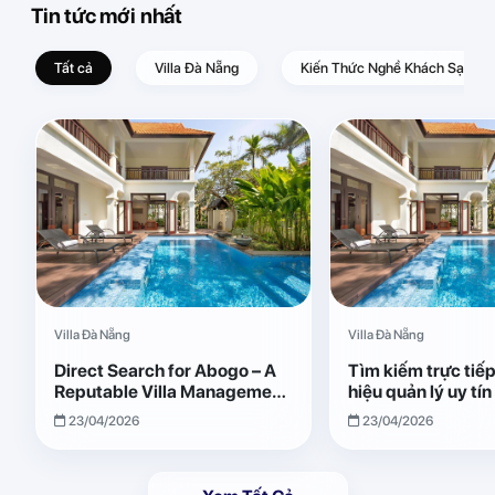
Tin tức mới nhất
Tất cả
Villa Đà Nẵng
Kiến Thức Nghề Khách Sạn – D
Villa Đà Nẵng
Villa Đà Nẵng
Direct Search for Abogo – A
Tìm kiếm trực tiế
Reputable Villa Management
hiệu quản lý uy tí
Brand with Transparent and
Giải pháp vận hành
23/04/2026
23/04/2026
Effective Operations
quả, minh bạch