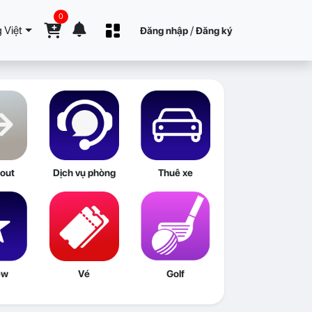
0
 Việt
/
Đăng nhập
Đăng ký
out
Dịch vụ phòng
Thuê xe
ew
Vé
Golf