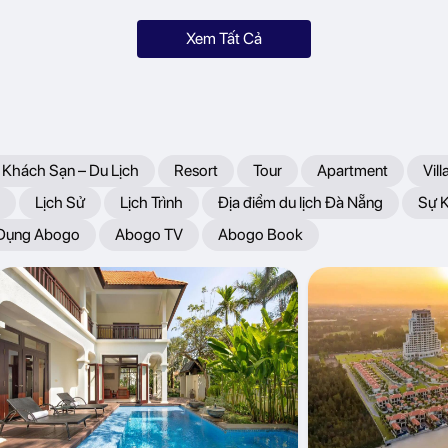
Xem Tất Cả
 Khách Sạn – Du Lịch
Resort
Tour
Apartment
Vill
Lịch Sử
Lịch Trình
Địa điểm du lịch Đà Nẵng
Sự 
 Dụng Abogo
Abogo TV
Abogo Book