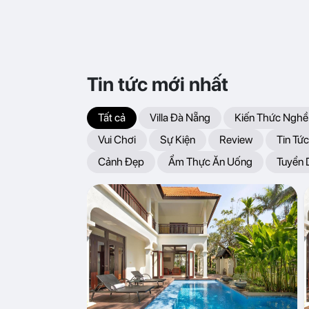
Tin tức mới nhất
Tất cả
Villa Đà Nẵng
Kiến Thức Nghề
Vui Chơi
Sự Kiện
Review
Tin Tức
Cảnh Đẹp
Ẩm Thực Ăn Uống
Tuyển