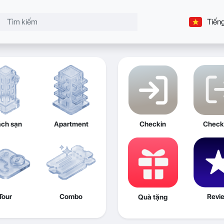
Tiếng
ch sạn
Apartment
Checkin
Check
Tour
Combo
Revi
Quà tặng