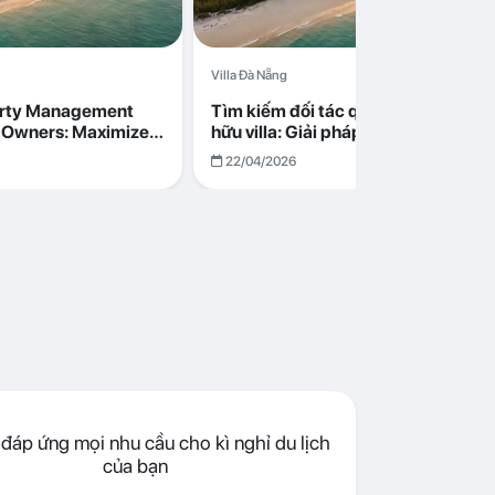
Villa Đà Nẵng
erty Management
Tìm kiếm đối tác quản lý cho chủ s
la Owners: Maximize
hữu villa: Giải pháp tối ưu lợi nhuận
go in Da Nang
cùng Abogo tại Đà Nẵng
22/04/2026
đáp ứng mọi nhu cầu cho kì nghỉ du lịch
của bạn