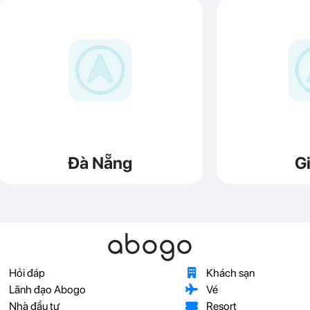
Đà Nẵng
Gi
abogo
Hỏi đáp
Khách sạn
Lãnh đạo Abogo
Vé
Nhà đầu tư
Resort