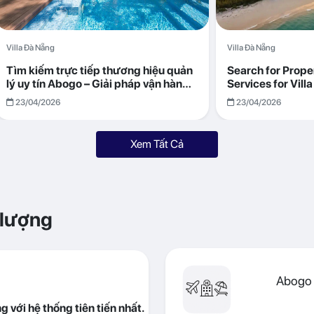
Villa Đà Nẵng
Villa Đà Nẵng
Tìm kiếm trực tiếp thương hiệu quản
Search for Prop
lý uy tín Abogo – Giải pháp vận hành
Services for Vil
villa hiệu quả, minh bạch
Returns with Abo
23/04/2026
23/04/2026
Xem Tất Cả
 lượng
Abogo 
 với hệ thống tiên tiến nhất.