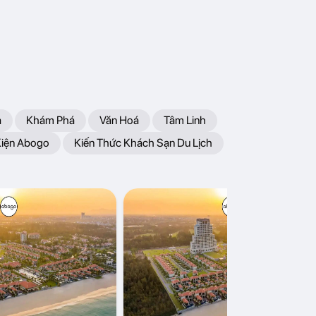
a
Khám Phá
Văn Hoá
Tâm Linh
Kiện Abogo
Kiến Thức Khách Sạn Du Lịch