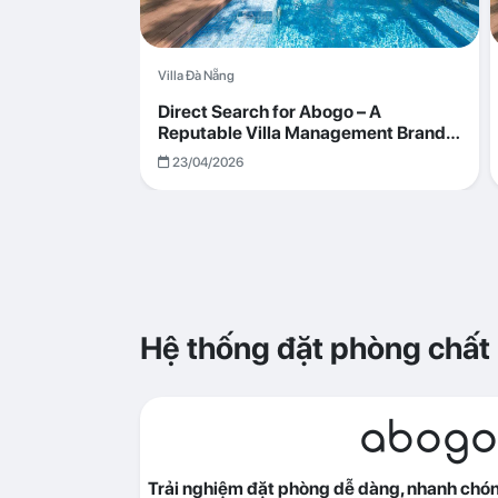
Villa Đà Nẵng
Direct Search for Abogo – A
Reputable Villa Management Brand
with Transparent and Effective
23/04/2026
Operations
Hệ thống đặt phòng chất
abogo
Trải nghiệm đặt phòng dễ dàng, nhanh chóng