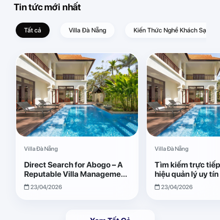
Tin tức mới nhất
Tất cả
Villa Đà Nẵng
Kiến Thức Nghề Khách Sạn – D
Villa Đà Nẵng
Villa Đà Nẵng
Direct Search for Abogo – A
Tìm kiếm trực tiế
Reputable Villa Management
hiệu quản lý uy tí
Brand with Transparent and
Giải pháp vận hành
23/04/2026
23/04/2026
Effective Operations
quả, minh bạch