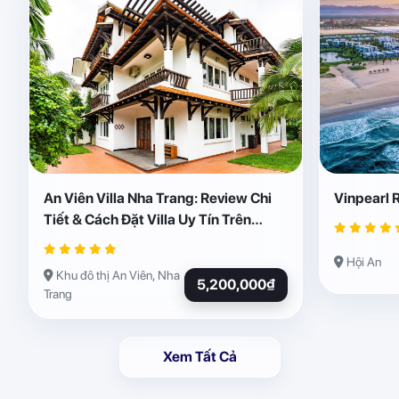
An Viên Villa Nha Trang: Review Chi
Vinpearl 
Tiết & Cách Đặt Villa Uy Tín Trên
Abogo
Hội An
Khu đô thị An Viên, Nha
5,200,000₫
Trang
Xem Tất Cả