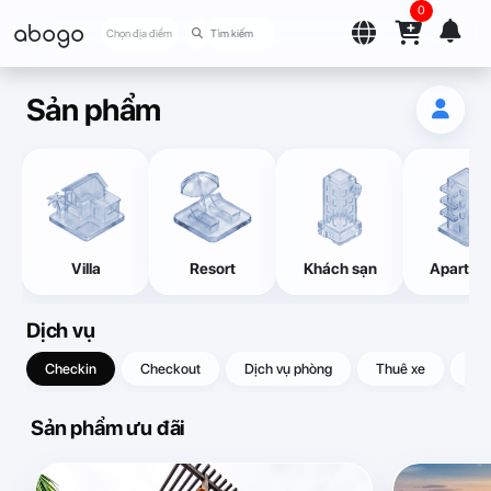
0
abogo
Chọn địa điểm
Sản phẩm
Villa
Resort
Khách sạn
Apartme
Dịch vụ
Checkin
Checkout
Dịch vụ phòng
Thuê xe
Quà
Sản phẩm ưu đãi