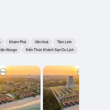
a
Khám Phá
Văn Hoá
Tâm Linh
Kiện Abogo
Kiến Thức Khách Sạn Du Lịch