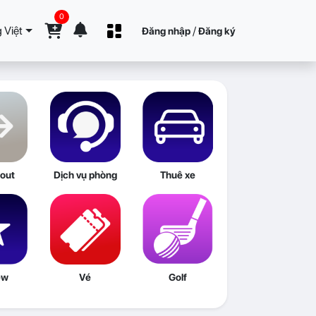
0
 Việt
/
Đăng nhập
Đăng ký
out
Dịch vụ phòng
Thuê xe
ew
Vé
Golf