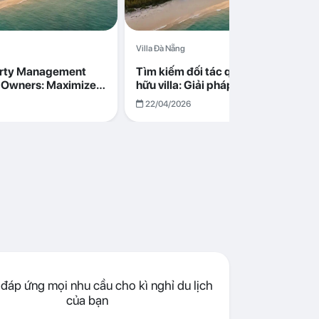
Villa Đà Nẵng
erty Management
Tìm kiếm đối tác quản lý cho chủ s
la Owners: Maximize
hữu villa: Giải pháp tối ưu lợi nhuận
go in Da Nang
cùng Abogo tại Đà Nẵng
22/04/2026
đáp ứng mọi nhu cầu cho kì nghỉ du lịch
của bạn