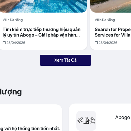
Villa Đà Nẵng
Villa Đà Nẵng
Tìm kiếm trực tiếp thương hiệu quản
Search for Prop
lý uy tín Abogo – Giải pháp vận hành
Services for Vil
villa hiệu quả, minh bạch
Returns with Abo
23/04/2026
23/04/2026
Xem Tất Cả
 lượng
Abogo 
 với hệ thống tiên tiến nhất.