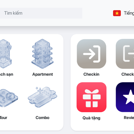
Tiếng
ch sạn
Apartment
Checkin
Check
Tour
Combo
Revi
Quà tặng