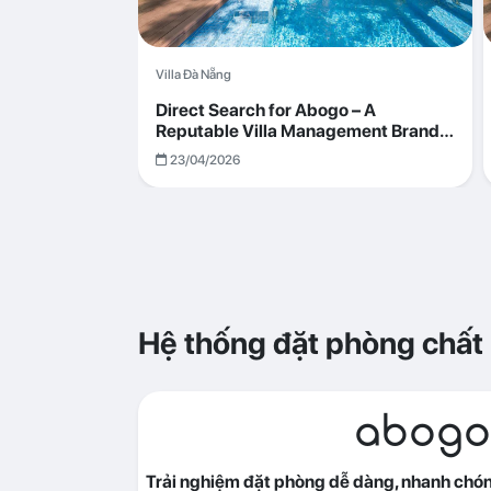
Villa Đà Nẵng
Direct Search for Abogo – A
Reputable Villa Management Brand
with Transparent and Effective
23/04/2026
Operations
Hệ thống đặt phòng chất
abogo
Trải nghiệm đặt phòng dễ dàng, nhanh chóng