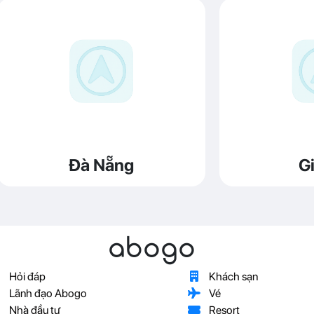
Đà Nẵng
Gi
abogo
Hỏi đáp
Khách sạn
Lãnh đạo Abogo
Vé
Nhà đầu tư
Resort