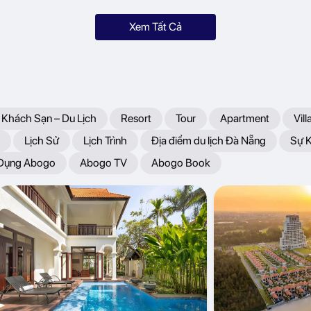
Xem Tất Cả
 Khách Sạn – Du Lịch
Resort
Tour
Apartment
Vill
Lịch Sử
Lịch Trình
Địa điểm du lịch Đà Nẵng
Sự 
 Dụng Abogo
Abogo TV
Abogo Book