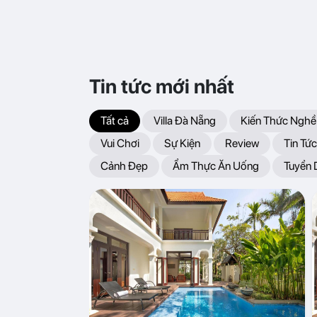
Tin tức mới nhất
Tất cả
Villa Đà Nẵng
Kiến Thức Nghề
Vui Chơi
Sự Kiện
Review
Tin Tức
Cảnh Đẹp
Ẩm Thực Ăn Uống
Tuyển