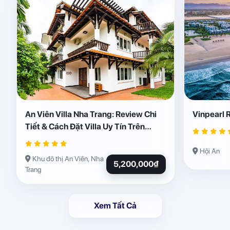
An Viên Villa Nha Trang: Review Chi
Vinpearl 
Tiết & Cách Đặt Villa Uy Tín Trên
Abogo
Hội An
Khu đô thị An Viên, Nha
5,200,000₫
Trang
Xem Tất Cả