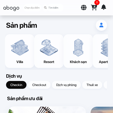
0
abogo
Chọn địa điểm
Sản phẩm
Villa
Resort
Khách sạn
Apartme
Dịch vụ
Checkin
Checkout
Dịch vụ phòng
Thuê xe
Quà
Sản phẩm ưu đãi