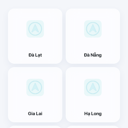
Đà Lạt
Đà Nẵng
Gia Lai
Hạ Long