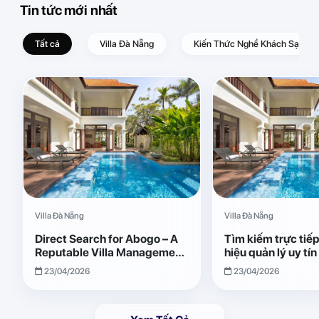
Tin tức mới nhất
Tất cả
Villa Đà Nẵng
Kiến Thức Nghề Khách Sạn – D
Villa Đà Nẵng
Villa Đà Nẵng
Direct Search for Abogo – A
Tìm kiếm trực tiế
Reputable Villa Management
hiệu quản lý uy tí
Brand with Transparent and
Giải pháp vận hành
23/04/2026
23/04/2026
Effective Operations
quả, minh bạch