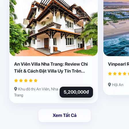
An Viên Villa Nha Trang: Review Chi
Vinpearl 
Tiết & Cách Đặt Villa Uy Tín Trên
Abogo
Hội An
Khu đô thị An Viên, Nha
5,200,000₫
Trang
Xem Tất Cả