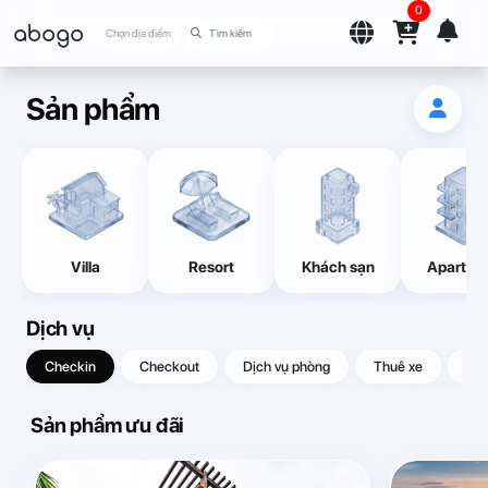
0
abogo
Chọn địa điểm
Sản phẩm
Villa
Resort
Khách sạn
Apartme
Dịch vụ
Checkin
Checkout
Dịch vụ phòng
Thuê xe
Quà
Sản phẩm ưu đãi