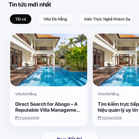
Tin tức mới nhất
Tất cả
Villa Đà Nẵng
Kiến Thức Nghề Khách Sạn – D
Villa Đà Nẵng
Villa Đà Nẵng
Direct Search for Abogo – A
Tìm kiếm trực tiế
Reputable Villa Management
hiệu quản lý uy tí
Brand with Transparent and
Giải pháp vận hành
23/04/2026
23/04/2026
Effective Operations
quả, minh bạch