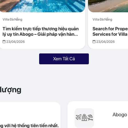
Villa Đà Nẵng
Villa Đà Nẵng
Tìm kiếm trực tiếp thương hiệu quản
Search for Prop
lý uy tín Abogo – Giải pháp vận hành
Services for Vil
villa hiệu quả, minh bạch
Returns with Abo
23/04/2026
23/04/2026
Xem Tất Cả
 lượng
Abogo 
 với hệ thống tiên tiến nhất.