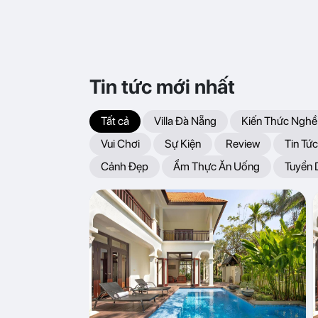
Tin tức mới nhất
Tất cả
Villa Đà Nẵng
Kiến Thức Nghề
Vui Chơi
Sự Kiện
Review
Tin Tức
Cảnh Đẹp
Ẩm Thực Ăn Uống
Tuyển