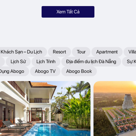
Xem Tất Cả
 Khách Sạn – Du Lịch
Resort
Tour
Apartment
Vill
Lịch Sử
Lịch Trình
Địa điểm du lịch Đà Nẵng
Sự 
 Dụng Abogo
Abogo TV
Abogo Book