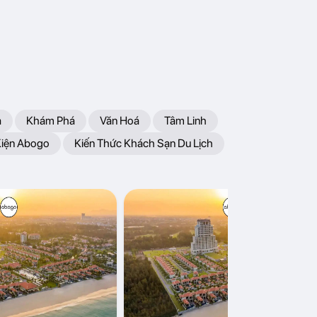
a
Khám Phá
Văn Hoá
Tâm Linh
Kiện Abogo
Kiến Thức Khách Sạn Du Lịch