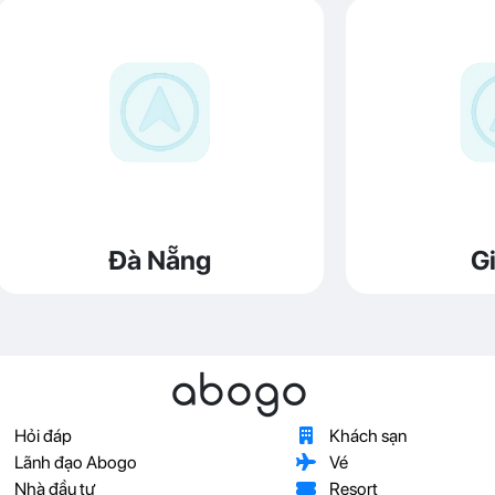
Đà Nẵng
Gi
abogo
Hỏi đáp
Khách sạn
Lãnh đạo Abogo
Vé
Nhà đầu tư
Resort