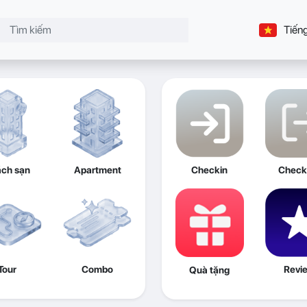
Tiếng
ch sạn
Apartment
Checkin
Check
Tour
Combo
Revi
Quà tặng