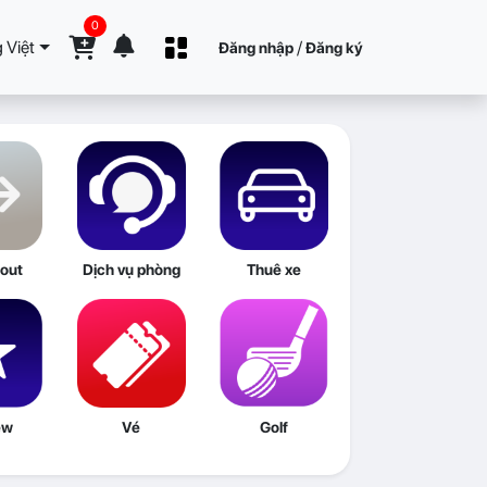
0
 Việt
/
Đăng nhập
Đăng ký
out
Dịch vụ phòng
Thuê xe
ew
Vé
Golf