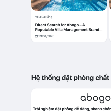
Villa Đà Nẵng
Direct Search for Abogo – A
Reputable Villa Management Brand
with Transparent and Effective
23/04/2026
Operations
Hệ thống đặt phòng chất
abogo
Trải nghiệm đặt phòng dễ dàng, nhanh chóng