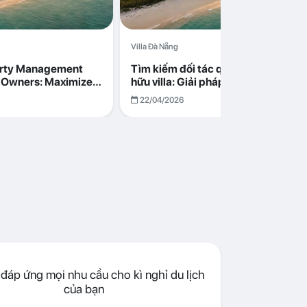
Villa Đà Nẵng
erty Management
Tìm kiếm đối tác quản lý cho chủ s
la Owners: Maximize
hữu villa: Giải pháp tối ưu lợi nhuận
go in Da Nang
cùng Abogo tại Đà Nẵng
22/04/2026
đáp ứng mọi nhu cầu cho kì nghỉ du lịch
của bạn