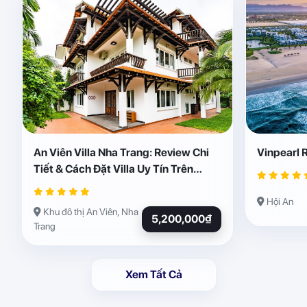
An Viên Villa Nha Trang: Review Chi
Vinpearl 
Tiết & Cách Đặt Villa Uy Tín Trên
Abogo
Hội An
Khu đô thị An Viên, Nha
5,200,000₫
Trang
Xem Tất Cả