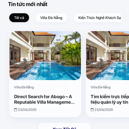
Tin tức mới nhất
Tất cả
Villa Đà Nẵng
Kiến Thức Nghề Khách Sạn – D
Villa Đà Nẵng
Villa Đà Nẵng
Direct Search for Abogo – A
Tìm kiếm trực tiế
Reputable Villa Management
hiệu quản lý uy tí
Brand with Transparent and
Giải pháp vận hành
23/04/2026
23/04/2026
Effective Operations
quả, minh bạch