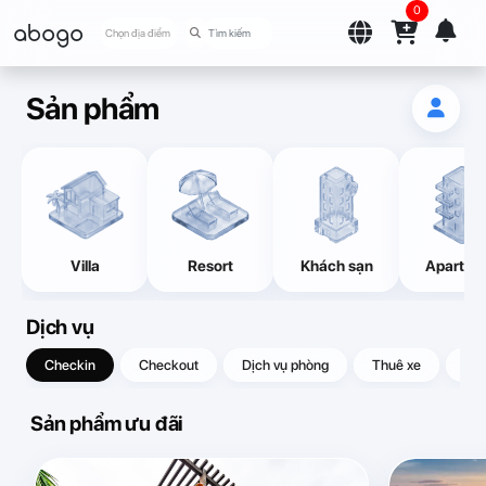
0
abogo
Chọn địa điểm
Sản phẩm
Villa
Resort
Khách sạn
Apartme
Dịch vụ
Checkin
Checkout
Dịch vụ phòng
Thuê xe
Quà
Sản phẩm ưu đãi