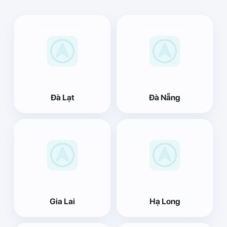
Đà Lạt
Đà Nẵng
Gia Lai
Hạ Long