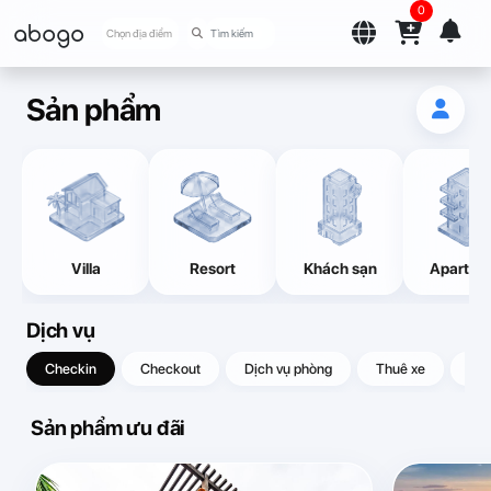
0
abogo
Chọn địa điểm
Sản phẩm
Villa
Resort
Khách sạn
Apartme
Dịch vụ
Checkin
Checkout
Dịch vụ phòng
Thuê xe
Quà
Sản phẩm ưu đãi