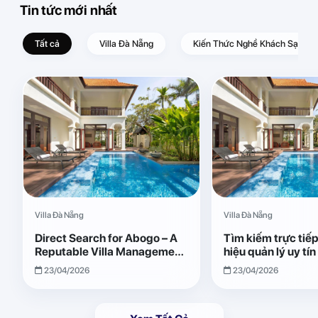
Tin tức mới nhất
Tất cả
Villa Đà Nẵng
Kiến Thức Nghề Khách Sạn – D
Villa Đà Nẵng
Villa Đà Nẵng
Direct Search for Abogo – A
Tìm kiếm trực tiế
Reputable Villa Management
hiệu quản lý uy tí
Brand with Transparent and
Giải pháp vận hành
23/04/2026
23/04/2026
Effective Operations
quả, minh bạch