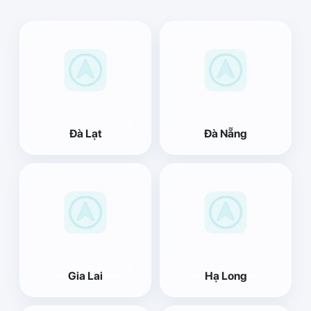
Đà Lạt
Đà Nẵng
Gia Lai
Hạ Long