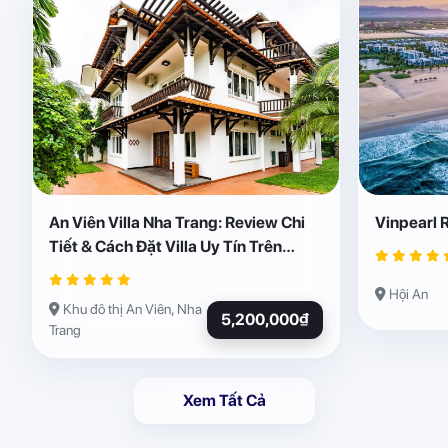
An Viên Villa Nha Trang: Review Chi
Vinpearl 
Tiết & Cách Đặt Villa Uy Tín Trên
Abogo
Hội An
Khu đô thị An Viên, Nha
5,200,000₫
Trang
Xem Tất Cả