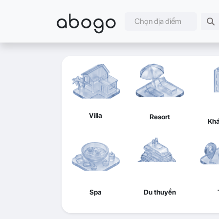
abogo
Chọn địa điểm
Villa
Resort
Khá
Spa
Du thuyền