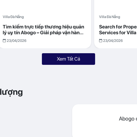
Villa Đà Nẵng
Villa Đà Nẵng
Tìm kiếm trực tiếp thương hiệu quản
Search for Prop
lý uy tín Abogo – Giải pháp vận hành
Services for Vil
villa hiệu quả, minh bạch
Returns with Abo
23/04/2026
23/04/2026
Xem Tất Cả
 lượng
Abogo đ