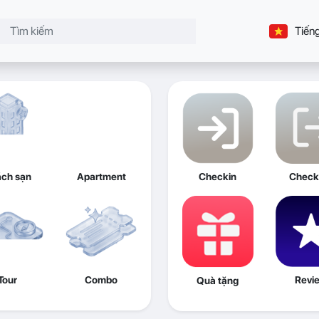
Tiếng
ch sạn
Apartment
Checkin
Check
Tour
Combo
Revi
Quà tặng