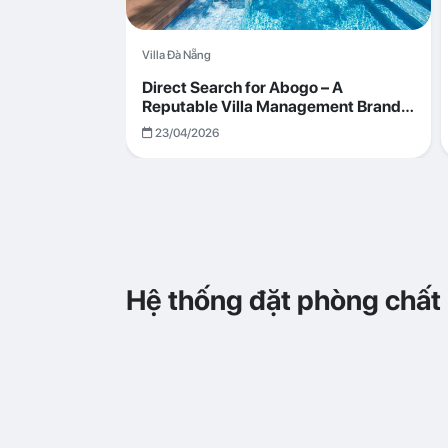
Villa Đà Nẵng
Direct Search for Abogo – A
Reputable Villa Management Brand
with Transparent and Effective
23/04/2026
Operations
Hệ thống đặt phòng chất