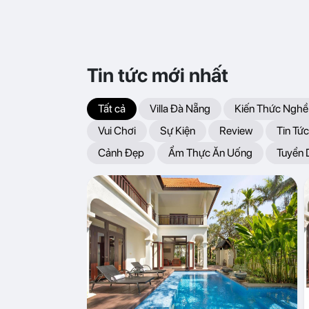
Tin tức mới nhất
Tất cả
Villa Đà Nẵng
Kiến Thức Nghề
Vui Chơi
Sự Kiện
Review
Tin Tức
Cảnh Đẹp
Ẩm Thực Ăn Uống
Tuyển