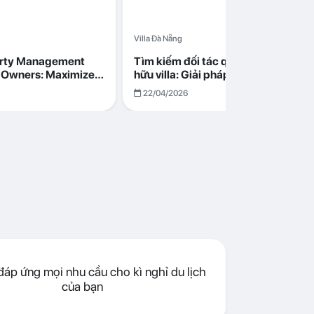
Villa Đà Nẵng
erty Management
Tìm kiếm đối tác quản lý cho chủ s
la Owners: Maximize
hữu villa: Giải pháp tối ưu lợi nhuận
go in Da Nang
cùng Abogo tại Đà Nẵng
22/04/2026
áp ứng mọi nhu cầu cho kì nghỉ du lịch
của bạn