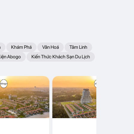
a
Khám Phá
Văn Hoá
Tâm Linh
Kiện Abogo
Kiến Thức Khách Sạn Du Lịch