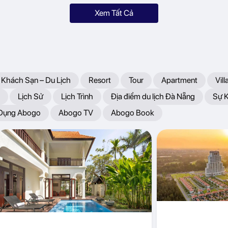
Xem Tất Cả
 Khách Sạn – Du Lịch
Resort
Tour
Apartment
Vill
Lịch Sử
Lịch Trình
Địa điểm du lịch Đà Nẵng
Sự 
 Dụng Abogo
Abogo TV
Abogo Book