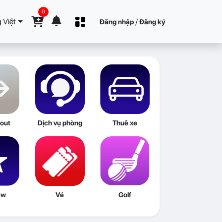
0
 Việt
/
Đăng nhập
Đăng ký
out
Dịch vụ phòng
Thuê xe
ew
Vé
Golf