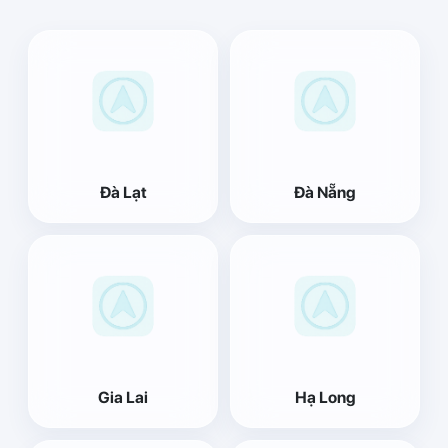
Đà Lạt
Đà Nẵng
Gia Lai
Hạ Long