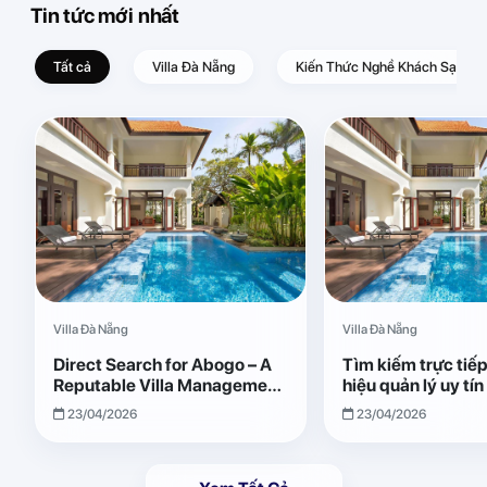
Tin tức mới nhất
Tất cả
Villa Đà Nẵng
Kiến Thức Nghề Khách Sạn – D
Villa Đà Nẵng
Villa Đà Nẵng
Direct Search for Abogo – A
Tìm kiếm trực tiế
Reputable Villa Management
hiệu quản lý uy tí
Brand with Transparent and
Giải pháp vận hành
23/04/2026
23/04/2026
Effective Operations
quả, minh bạch