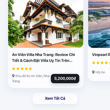
An Viên Villa Nha Trang: Review Chi
Vinpearl 
Tiết & Cách Đặt Villa Uy Tín Trên
Abogo
Hội An
Khu đô thị An Viên, Nha
5,200,000₫
Trang
Xem Tất Cả