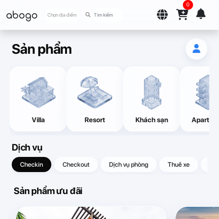
0
abogo
Chọn địa điểm
Sản phẩm
Villa
Resort
Khách sạn
Apartme
Dịch vụ
Checkin
Checkout
Dịch vụ phòng
Thuê xe
Quà
Sản phẩm ưu đãi