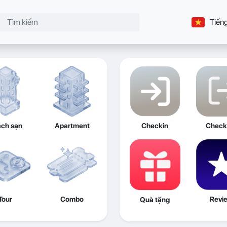
Tiếng
ch sạn
Apartment
Checkin
Check
Tour
Combo
Revi
Quà tặng