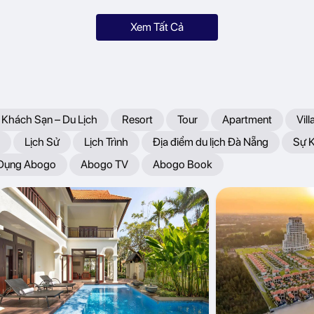
Xem Tất Cả
 Khách Sạn – Du Lịch
Resort
Tour
Apartment
Vill
Lịch Sử
Lịch Trình
Địa điểm du lịch Đà Nẵng
Sự 
 Dụng Abogo
Abogo TV
Abogo Book