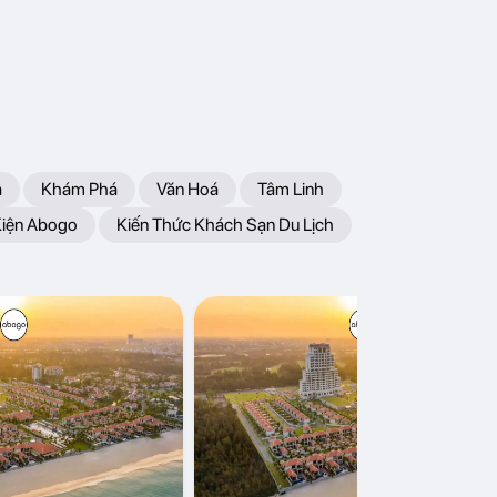
a
Khám Phá
Văn Hoá
Tâm Linh
Kiện Abogo
Kiến Thức Khách Sạn Du Lịch