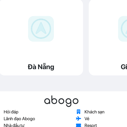
Đà Nẵng
Gi
abogo
Hỏi đáp
Khách sạn
Lãnh đạo Abogo
Vé
Nhà đầu tư
Resort