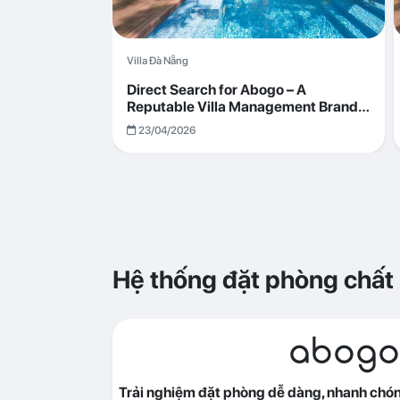
Villa Đà Nẵng
Direct Search for Abogo – A
Reputable Villa Management Brand
with Transparent and Effective
23/04/2026
Operations
Hệ thống đặt phòng chất
abogo
Trải nghiệm đặt phòng dễ dàng, nhanh chóng