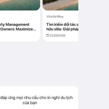
Villa Đà Nẵng
erty Management
Tìm kiếm đối tác quản lý cho chủ s
la Owners: Maximize
hữu villa: Giải pháp tối ưu lợi nhuận
go in Da Nang
cùng Abogo tại Đà Nẵng
22/04/2026
đáp ứng mọi nhu cầu cho kì nghỉ du lịch
của bạn