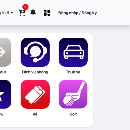
0
 Việt
/
Đăng nhập
Đăng ký
out
Dịch vụ phòng
Thuê xe
ew
Vé
Golf