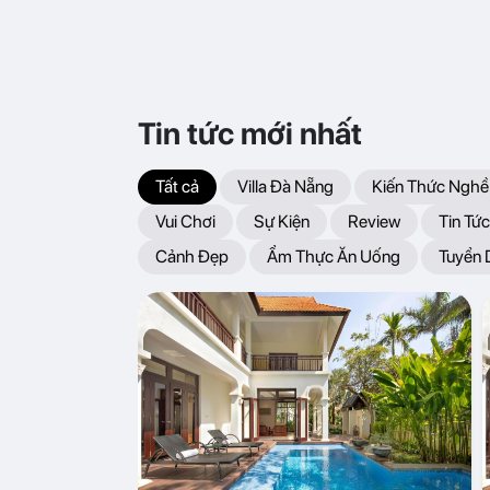
Tin tức mới nhất
Tất cả
Villa Đà Nẵng
Kiến Thức Nghề
Vui Chơi
Sự Kiện
Review
Tin Tức
Cảnh Đẹp
Ẩm Thực Ăn Uống
Tuyển