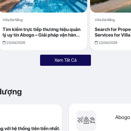
Villa Đà Nẵng
Villa Đà Nẵng
Tìm kiếm trực tiếp thương hiệu quản
Search for Prop
lý uy tín Abogo – Giải pháp vận hành
Services for Vil
villa hiệu quả, minh bạch
Returns with Abo
23/04/2026
23/04/2026
Xem Tất Cả
 lượng
Abogo 
 với hệ thống tiên tiến nhất.