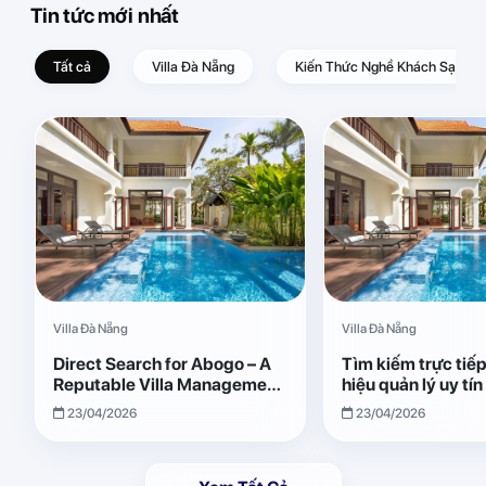
Tin tức mới nhất
Tất cả
Villa Đà Nẵng
Kiến Thức Nghề Khách Sạn – D
Villa Đà Nẵng
Villa Đà Nẵng
Direct Search for Abogo – A
Tìm kiếm trực tiế
Reputable Villa Management
hiệu quản lý uy tí
Brand with Transparent and
Giải pháp vận hành
23/04/2026
23/04/2026
Effective Operations
quả, minh bạch