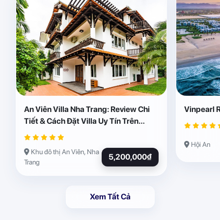
An Viên Villa Nha Trang: Review Chi
Vinpearl 
Tiết & Cách Đặt Villa Uy Tín Trên
Abogo
Hội An
Khu đô thị An Viên, Nha
5,200,000₫
Trang
Xem Tất Cả