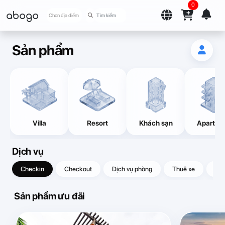
0
abogo
Chọn địa điểm
Sản phẩm
Villa
Resort
Khách sạn
Apartme
Dịch vụ
Checkin
Checkout
Dịch vụ phòng
Thuê xe
Quà
Sản phẩm ưu đãi