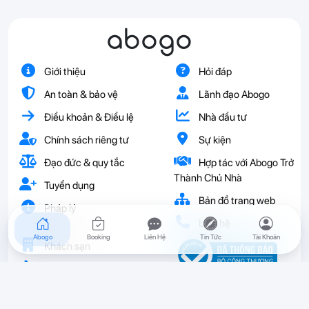
abogo
Giới thiệu
Hỏi đáp
An toàn & bảo vệ
Lãnh đạo Abogo
Điều khoản & Điều lệ
Nhà đầu tư
Chính sách riêng tư
Sự kiện
Đạo đức & quy tắc
Hợp tác với Abogo Trở
Thành Chủ Nhà
Tuyển dụng
Bản đồ trang web
Pháp lý
Liên hệ
Abogo
Booking
Liên Hệ
Tin Tức
Tài Khoản
Khách sạn
Vé
Resort