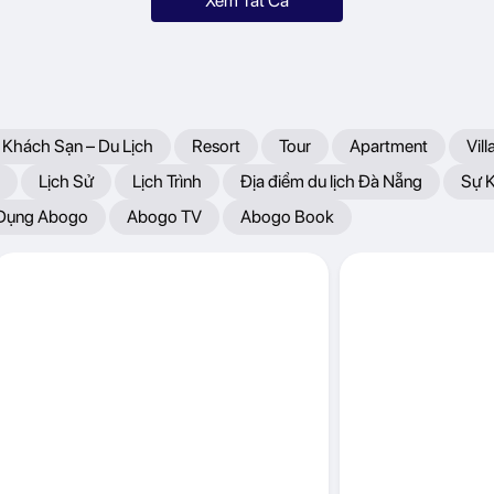
Xem Tất Cả
 Khách Sạn – Du Lịch
Resort
Tour
Apartment
Vill
Lịch Sử
Lịch Trình
Địa điểm du lịch Đà Nẵng
Sự 
 Dụng Abogo
Abogo TV
Abogo Book