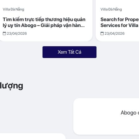
Villa Đà Nẵng
Villa Đà Nẵng
Tìm kiếm trực tiếp thương hiệu quản
Search for Prop
lý uy tín Abogo – Giải pháp vận hành
Services for Vil
villa hiệu quả, minh bạch
Returns with Abo
23/04/2026
23/04/2026
Xem Tất Cả
 lượng
Abogo đ