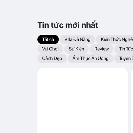
Tin tức mới nhất
Tất cả
Villa Đà Nẵng
Kiến Thức Nghề
Vui Chơi
Sự Kiện
Review
Tin Tức
Cảnh Đẹp
Ẩm Thực Ăn Uống
Tuyển