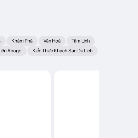
a
Khám Phá
Văn Hoá
Tâm Linh
Kiện Abogo
Kiến Thức Khách Sạn Du Lịch