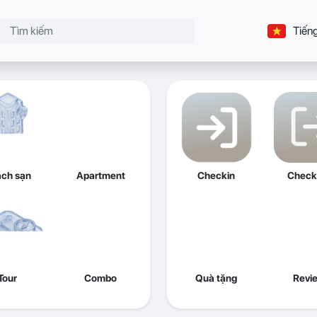
Tiếng
ch sạn
Apartment
Checkin
Check
Tour
Combo
Quà tặng
Revi