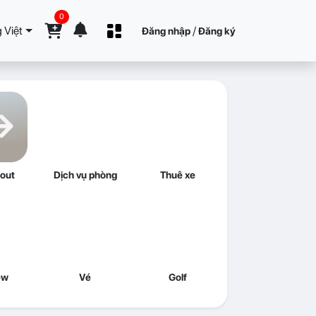
0
 Việt
/
Đăng nhập
Đăng ký
out
Dịch vụ phòng
Thuê xe
ew
Vé
Golf