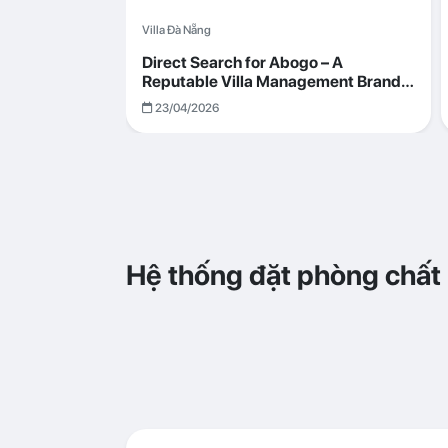
Villa Đà Nẵng
Direct Search for Abogo – A
Reputable Villa Management Brand
with Transparent and Effective
23/04/2026
Operations
Hệ thống đặt phòng chất