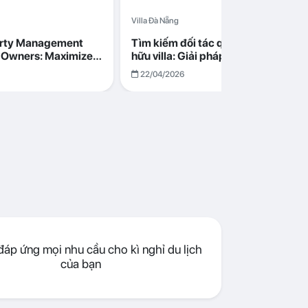
Villa Đà Nẵng
erty Management
Tìm kiếm đối tác quản lý cho chủ s
la Owners: Maximize
hữu villa: Giải pháp tối ưu lợi nhuận
go in Da Nang
cùng Abogo tại Đà Nẵng
22/04/2026
áp ứng mọi nhu cầu cho kì nghỉ du lịch
của bạn