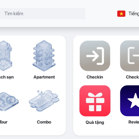
Tiếng
ch sạn
Apartment
Checkin
Check
Tour
Combo
Revi
Quà tặng