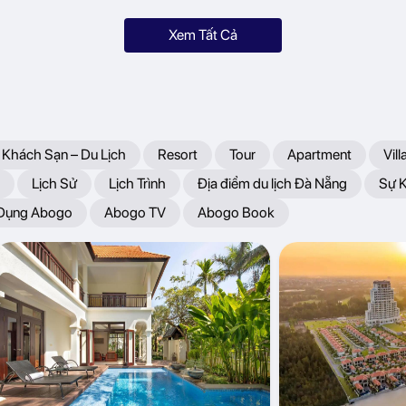
Xem Tất Cả
 Khách Sạn – Du Lịch
Resort
Tour
Apartment
Vill
Lịch Sử
Lịch Trình
Địa điểm du lịch Đà Nẵng
Sự 
 Dụng Abogo
Abogo TV
Abogo Book