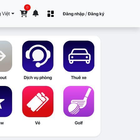
0
 Việt
/
Đăng nhập
Đăng ký
out
Dịch vụ phòng
Thuê xe
ew
Vé
Golf