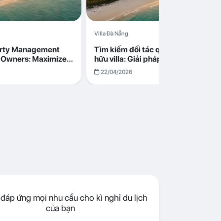
Villa Đà Nẵng
erty Management
Tìm kiếm đối tác quản lý cho chủ s
la Owners: Maximize
hữu villa: Giải pháp tối ưu lợi nhuận
go in Da Nang
cùng Abogo tại Đà Nẵng
22/04/2026
đáp ứng mọi nhu cầu cho kì nghỉ du lịch
của bạn