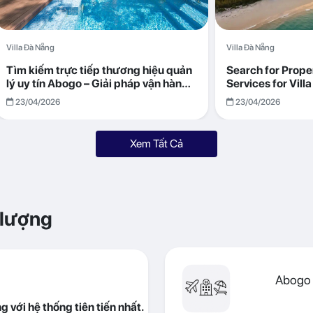
Villa Đà Nẵng
Villa Đà Nẵng
Tìm kiếm trực tiếp thương hiệu quản
Search for Prop
lý uy tín Abogo – Giải pháp vận hành
Services for Vil
villa hiệu quả, minh bạch
Returns with Abo
23/04/2026
23/04/2026
Xem Tất Cả
 lượng
Abogo 
 với hệ thống tiên tiến nhất.