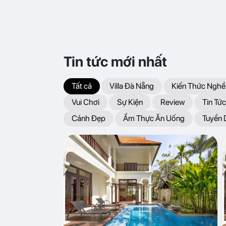
Tin tức mới nhất
Tất cả
Villa Đà Nẵng
Kiến Thức Nghề
Vui Chơi
Sự Kiện
Review
Tin Tức
Cảnh Đẹp
Ẩm Thực Ăn Uống
Tuyển