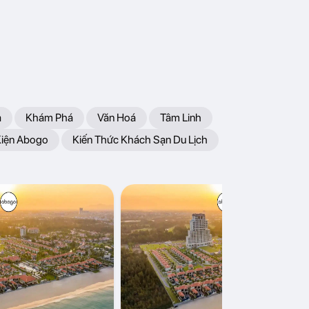
a
Khám Phá
Văn Hoá
Tâm Linh
Kiện Abogo
Kiến Thức Khách Sạn Du Lịch