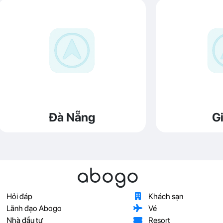
Đà Nẵng
Gi
abogo
Hỏi đáp
Khách sạn
Lãnh đạo Abogo
Vé
Nhà đầu tư
Resort