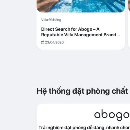
Villa Đà Nẵng
Direct Search for Abogo – A
Reputable Villa Management Brand
with Transparent and Effective
23/04/2026
Operations
Hệ thống đặt phòng chất
abogo
Trải nghiệm đặt phòng dễ dàng, nhanh chóng