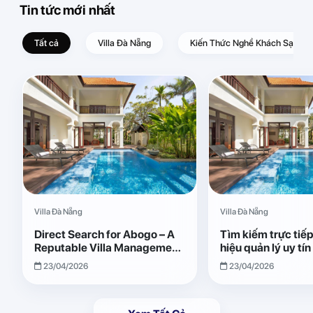
Tin tức mới nhất
Tất cả
Villa Đà Nẵng
Kiến Thức Nghề Khách Sạn – D
Villa Đà Nẵng
Villa Đà Nẵng
Direct Search for Abogo – A
Tìm kiếm trực tiế
Reputable Villa Management
hiệu quản lý uy tí
Brand with Transparent and
Giải pháp vận hành
23/04/2026
23/04/2026
Effective Operations
quả, minh bạch