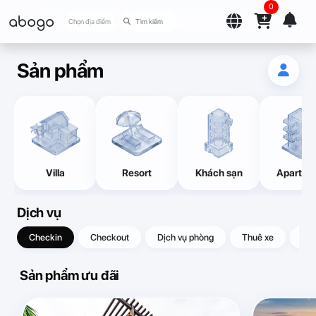
0
abogo
Chọn địa điểm
Sản phẩm
Villa
Resort
Khách sạn
Apartme
Dịch vụ
Checkin
Checkout
Dịch vụ phòng
Thuê xe
Quà
Sản phẩm ưu đãi