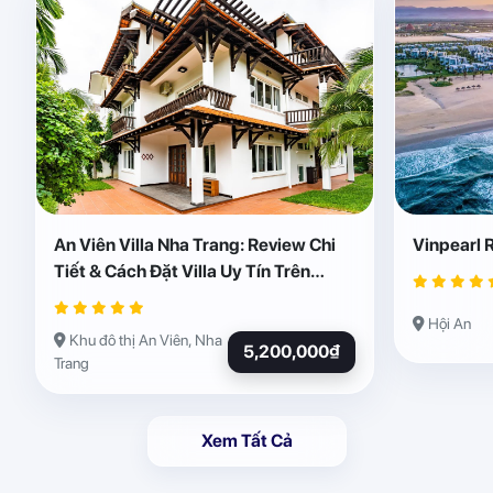
An Viên Villa Nha Trang: Review Chi
Vinpearl 
Tiết & Cách Đặt Villa Uy Tín Trên
Abogo
Hội An
Khu đô thị An Viên, Nha
5,200,000₫
Trang
Xem Tất Cả