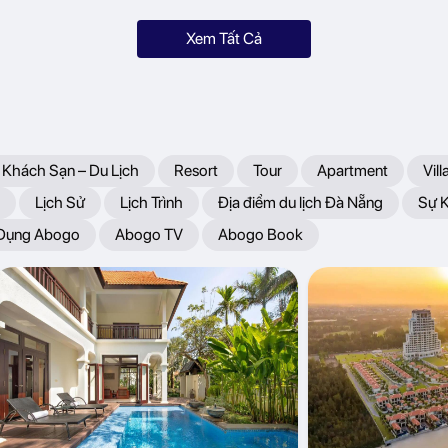
Xem Tất Cả
 Khách Sạn – Du Lịch
Resort
Tour
Apartment
Vill
Lịch Sử
Lịch Trình
Địa điểm du lịch Đà Nẵng
Sự 
 Dụng Abogo
Abogo TV
Abogo Book