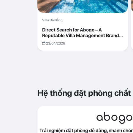
Villa Đà Nẵng
Direct Search for Abogo – A
Reputable Villa Management Brand
with Transparent and Effective
23/04/2026
Operations
Hệ thống đặt phòng chất
abogo
Trải nghiệm đặt phòng dễ dàng, nhanh chóng