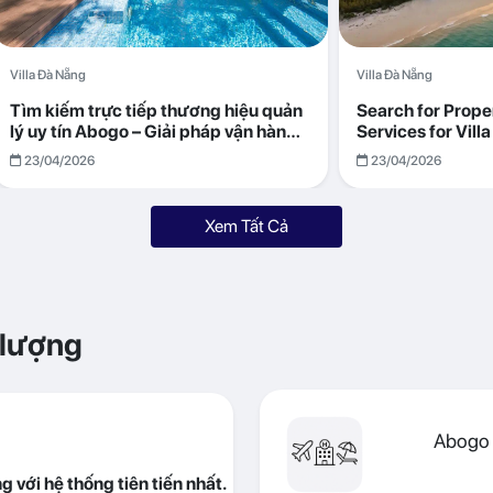
Villa Đà Nẵng
Villa Đà Nẵng
Tìm kiếm trực tiếp thương hiệu quản
Search for Prop
lý uy tín Abogo – Giải pháp vận hành
Services for Vil
villa hiệu quả, minh bạch
Returns with Abo
23/04/2026
23/04/2026
Xem Tất Cả
 lượng
Abogo 
 với hệ thống tiên tiến nhất.