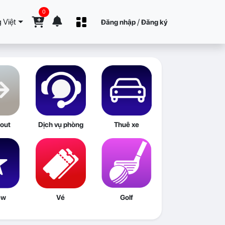
0
 Việt
/
Đăng nhập
Đăng ký
out
Dịch vụ phòng
Thuê xe
ew
Vé
Golf