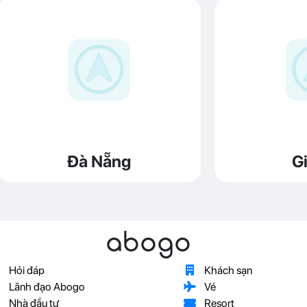
Đà Nẵng
Gi
abogo
Hỏi đáp
Khách sạn
Lãnh đạo Abogo
Vé
Nhà đầu tư
Resort