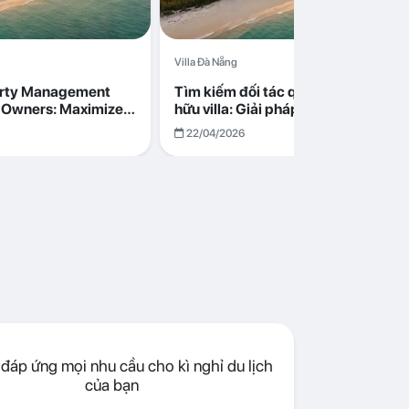
Villa Đà Nẵng
erty Management
Tìm kiếm đối tác quản lý cho chủ s
la Owners: Maximize
hữu villa: Giải pháp tối ưu lợi nhuận
go in Da Nang
cùng Abogo tại Đà Nẵng
22/04/2026
đáp ứng mọi nhu cầu cho kì nghỉ du lịch
của bạn