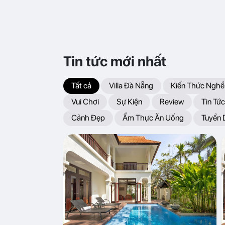
Tin tức mới nhất
Tất cả
Villa Đà Nẵng
Kiến Thức Nghề
Vui Chơi
Sự Kiện
Review
Tin Tức
Cảnh Đẹp
Ẩm Thực Ăn Uống
Tuyển