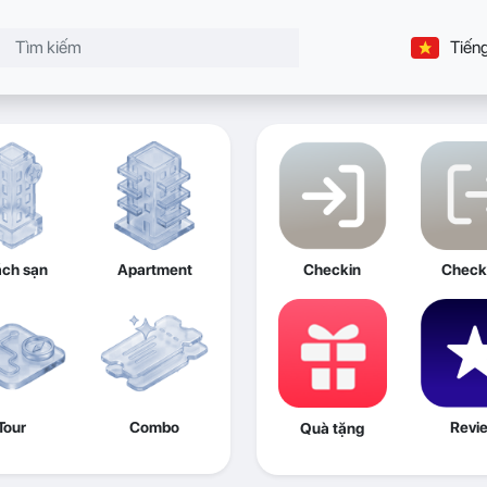
Tiếng
ch sạn
Apartment
Checkin
Check
Tour
Combo
Revi
Quà tặng