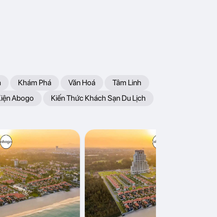
a
Khám Phá
Văn Hoá
Tâm Linh
Kiện Abogo
Kiến Thức Khách Sạn Du Lịch