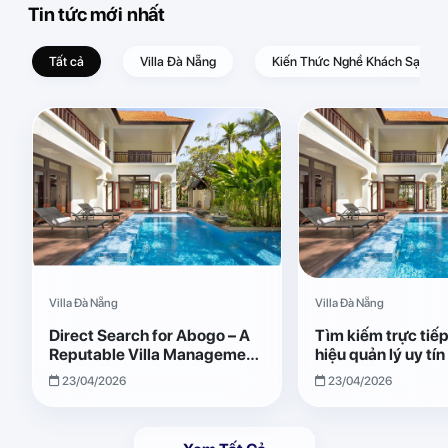
Tin tức mới nhất
Tất cả
Villa Đà Nẵng
Kiến Thức Nghề Khách Sạn – D
Villa Đà Nẵng
Villa Đà Nẵng
Direct Search for Abogo – A
Tìm kiếm trực tiế
Reputable Villa Management
hiệu quản lý uy tí
Brand with Transparent and
Giải pháp vận hành
23/04/2026
23/04/2026
Effective Operations
quả, minh bạch