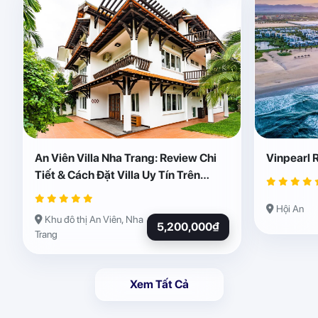
An Viên Villa Nha Trang: Review Chi
Vinpearl 
Tiết & Cách Đặt Villa Uy Tín Trên
Abogo
Hội An
Khu đô thị An Viên, Nha
5,200,000₫
Trang
Xem Tất Cả