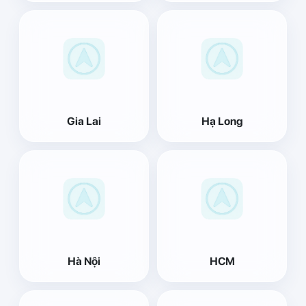
Gia Lai
Hạ Long
Hà Nội
HCM