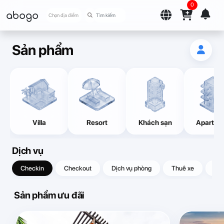
0
abogo
Chọn địa điểm
Sản phẩm
Villa
Resort
Khách sạn
Apartme
Dịch vụ
Checkin
Checkout
Dịch vụ phòng
Thuê xe
Quà
Sản phẩm ưu đãi