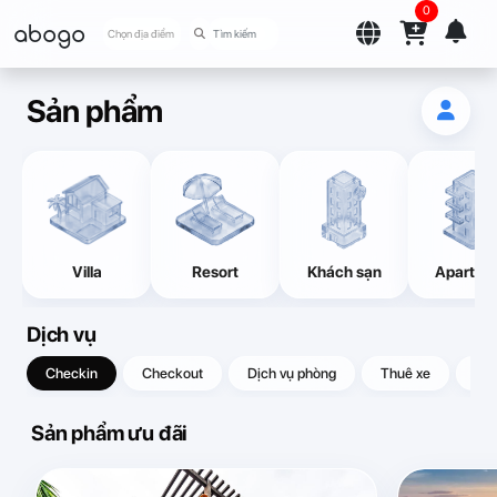
0
abogo
Chọn địa điểm
Sản phẩm
Villa
Resort
Khách sạn
Apartme
Dịch vụ
Checkin
Checkout
Dịch vụ phòng
Thuê xe
Quà
Sản phẩm ưu đãi