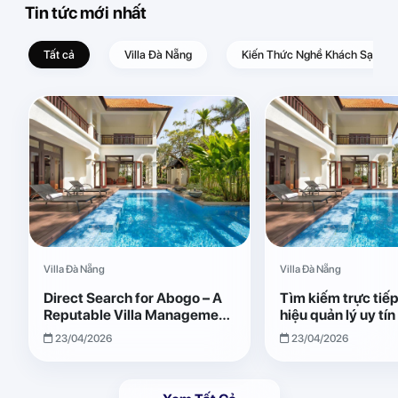
Tin tức mới nhất
Tất cả
Villa Đà Nẵng
Kiến Thức Nghề Khách Sạn – D
Villa Đà Nẵng
Villa Đà Nẵng
Direct Search for Abogo – A
Tìm kiếm trực tiế
Reputable Villa Management
hiệu quản lý uy tí
Brand with Transparent and
Giải pháp vận hành
23/04/2026
23/04/2026
Effective Operations
quả, minh bạch