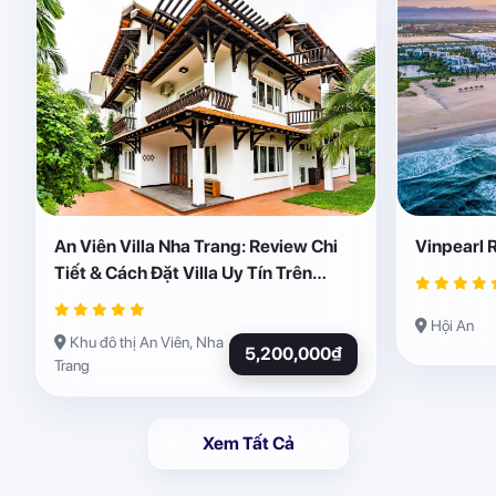
An Viên Villa Nha Trang: Review Chi
Vinpearl 
Tiết & Cách Đặt Villa Uy Tín Trên
Abogo
Hội An
Khu đô thị An Viên, Nha
5,200,000₫
Trang
Xem Tất Cả