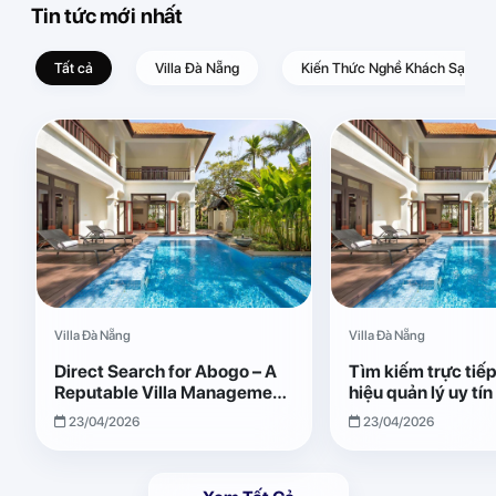
Tin tức mới nhất
Tất cả
Villa Đà Nẵng
Kiến Thức Nghề Khách Sạn – D
Villa Đà Nẵng
Villa Đà Nẵng
Direct Search for Abogo – A
Tìm kiếm trực tiế
Reputable Villa Management
hiệu quản lý uy tí
Brand with Transparent and
Giải pháp vận hành
23/04/2026
23/04/2026
Effective Operations
quả, minh bạch