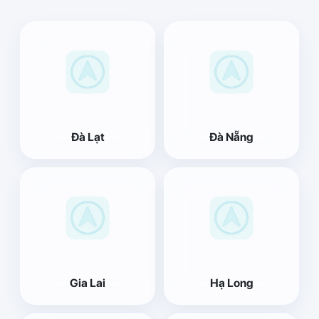
Đà Lạt
Đà Nẵng
Gia Lai
Hạ Long