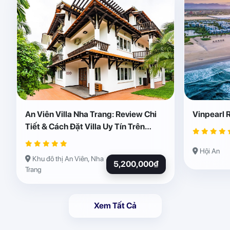
An Viên Villa Nha Trang: Review Chi
Vinpearl 
Tiết & Cách Đặt Villa Uy Tín Trên
Abogo
Hội An
Khu đô thị An Viên, Nha
5,200,000₫
Trang
Xem Tất Cả