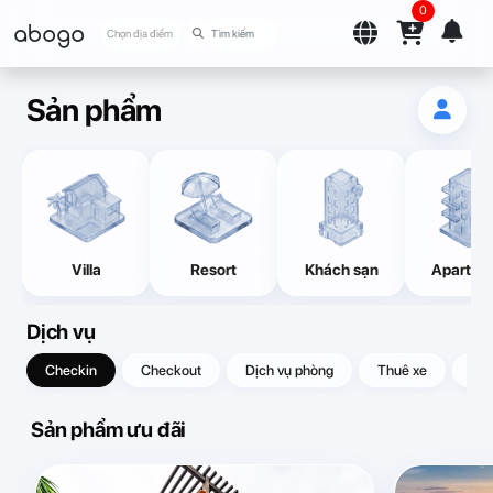
0
abogo
Chọn địa điểm
Sản phẩm
Villa
Resort
Khách sạn
Apartme
Dịch vụ
Checkin
Checkout
Dịch vụ phòng
Thuê xe
Quà
Sản phẩm ưu đãi