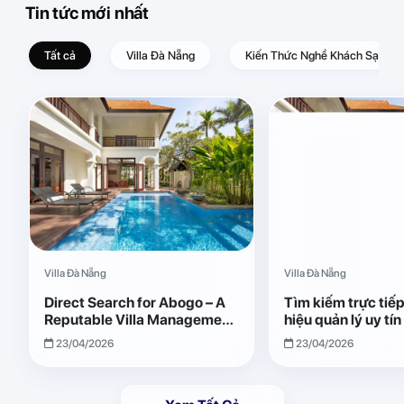
Tin tức mới nhất
Tất cả
Villa Đà Nẵng
Kiến Thức Nghề Khách Sạn – D
Villa Đà Nẵng
Villa Đà Nẵng
Direct Search for Abogo – A
Tìm kiếm trực tiế
Reputable Villa Management
hiệu quản lý uy tí
Brand with Transparent and
Giải pháp vận hành
23/04/2026
23/04/2026
Effective Operations
quả, minh bạch