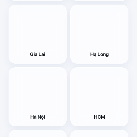
Gia Lai
Hạ Long
Hà Nội
HCM