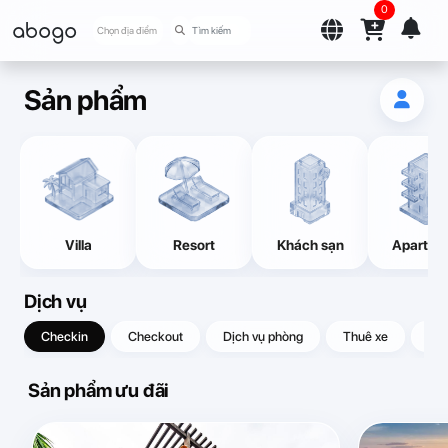
0
abogo
Chọn địa điểm
Sản phẩm
Villa
Resort
Khách sạn
Apartme
Dịch vụ
Checkin
Checkout
Dịch vụ phòng
Thuê xe
Quà
Sản phẩm ưu đãi