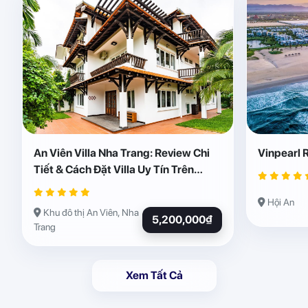
An Viên Villa Nha Trang: Review Chi
Vinpearl 
Tiết & Cách Đặt Villa Uy Tín Trên
Abogo
Hội An
Khu đô thị An Viên, Nha
5,200,000₫
Trang
Xem Tất Cả