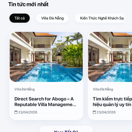
Tin tức mới nhất
Tất cả
Villa Đà Nẵng
Kiến Thức Nghề Khách Sạn – D
Villa Đà Nẵng
Villa Đà Nẵng
Direct Search for Abogo – A
Tìm kiếm trực tiế
Reputable Villa Management
hiệu quản lý uy tí
Brand with Transparent and
Giải pháp vận hành
23/04/2026
23/04/2026
Effective Operations
quả, minh bạch