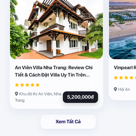
An Viên Villa Nha Trang: Review Chi
Vinpearl 
Tiết & Cách Đặt Villa Uy Tín Trên
Abogo
Hội An
Khu đô thị An Viên, Nha
5,200,000₫
Trang
Xem Tất Cả