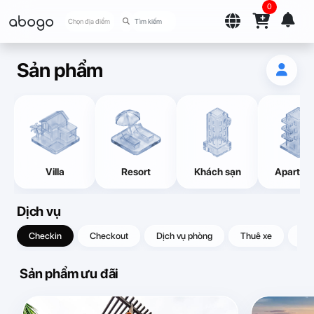
0
abogo
Chọn địa điểm
Sản phẩm
Villa
Resort
Khách sạn
Apartme
Dịch vụ
Checkin
Checkout
Dịch vụ phòng
Thuê xe
Quà
Sản phẩm ưu đãi