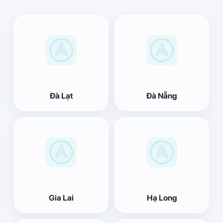
Đà Lạt
Đà Nẵng
Gia Lai
Hạ Long