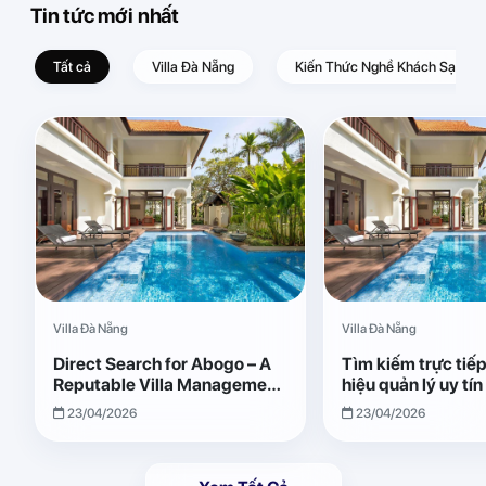
Tin tức mới nhất
Tất cả
Villa Đà Nẵng
Kiến Thức Nghề Khách Sạn – D
Villa Đà Nẵng
Villa Đà Nẵng
Direct Search for Abogo – A
Tìm kiếm trực tiế
Reputable Villa Management
hiệu quản lý uy tí
Brand with Transparent and
Giải pháp vận hành
23/04/2026
23/04/2026
Effective Operations
quả, minh bạch