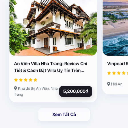
An Viên Villa Nha Trang: Review Chi
Vinpearl 
Tiết & Cách Đặt Villa Uy Tín Trên
Abogo
Hội An
Khu đô thị An Viên, Nha
5,200,000₫
Trang
Xem Tất Cả