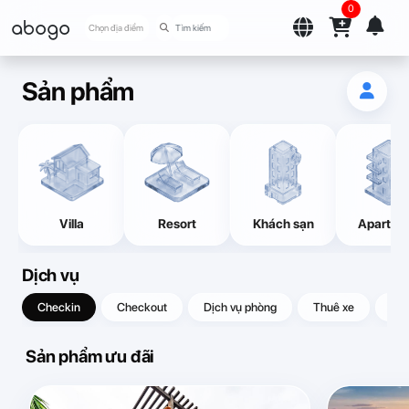
0
abogo
Chọn địa điểm
Sản phẩm
Villa
Resort
Khách sạn
Apartme
Dịch vụ
Checkin
Checkout
Dịch vụ phòng
Thuê xe
Quà
Sản phẩm ưu đãi