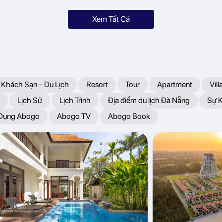
Xem Tất Cả
 Khách Sạn – Du Lịch
Resort
Tour
Apartment
Vill
Lịch Sử
Lịch Trình
Địa điểm du lịch Đà Nẵng
Sự 
 Dụng Abogo
Abogo TV
Abogo Book