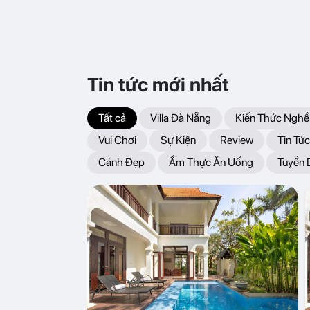
Tin tức mới nhất
Tất cả
Villa Đà Nẵng
Kiến Thức Nghề
Vui Chơi
Sự Kiện
Review
Tin Tức
Cảnh Đẹp
Ẩm Thực Ăn Uống
Tuyển