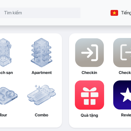
Tiếng
ch sạn
Apartment
Checkin
Check
Tour
Combo
Revi
Quà tặng