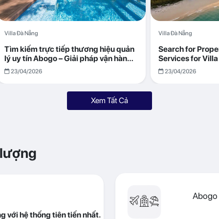
Villa Đà Nẵng
Villa Đà Nẵng
Tìm kiếm trực tiếp thương hiệu quản
Search for Prop
lý uy tín Abogo – Giải pháp vận hành
Services for Vil
villa hiệu quả, minh bạch
Returns with Abo
23/04/2026
23/04/2026
Xem Tất Cả
 lượng
Abogo 
 với hệ thống tiên tiến nhất.