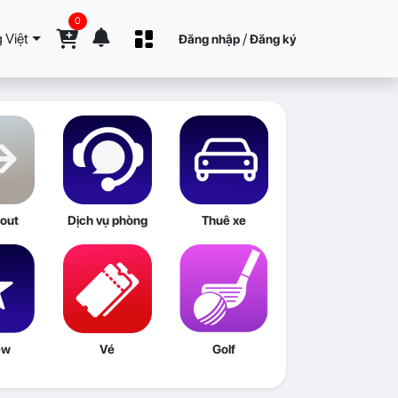
0
 Việt
/
Đăng nhập
Đăng ký
out
Dịch vụ phòng
Thuê xe
ew
Vé
Golf