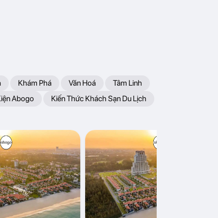
a
Khám Phá
Văn Hoá
Tâm Linh
Kiện Abogo
Kiến Thức Khách Sạn Du Lịch