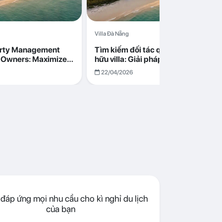
Villa Đà Nẵng
erty Management
Tìm kiếm đối tác quản lý cho chủ s
la Owners: Maximize
hữu villa: Giải pháp tối ưu lợi nhuận
go in Da Nang
cùng Abogo tại Đà Nẵng
22/04/2026
đáp ứng mọi nhu cầu cho kì nghỉ du lịch
của bạn