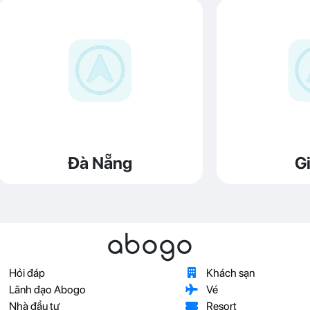
Đà Nẵng
Gi
abogo
Hỏi đáp
Khách sạn
Lãnh đạo Abogo
Vé
Nhà đầu tư
Resort