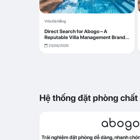
Villa Đà Nẵng
Direct Search for Abogo – A
Reputable Villa Management Brand
with Transparent and Effective
23/04/2026
Operations
Hệ thống đặt phòng chất
abogo
Trải nghiệm đặt phòng dễ dàng, nhanh chóng