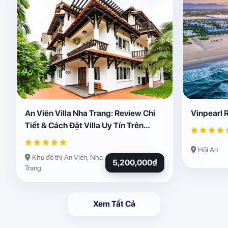
An Viên Villa Nha Trang: Review Chi
Vinpearl 
Tiết & Cách Đặt Villa Uy Tín Trên
Abogo
Hội An
Khu đô thị An Viên, Nha
5,200,000₫
Trang
Xem Tất Cả