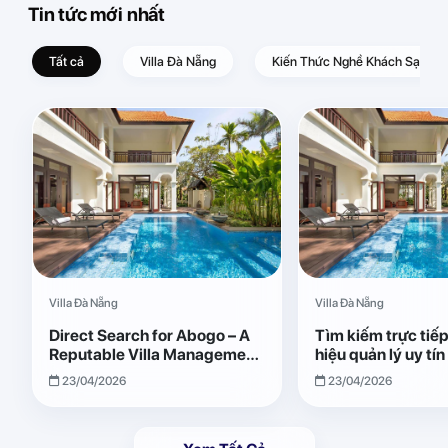
Tin tức mới nhất
Tất cả
Villa Đà Nẵng
Kiến Thức Nghề Khách Sạn – D
Villa Đà Nẵng
Villa Đà Nẵng
Direct Search for Abogo – A
Tìm kiếm trực tiế
Reputable Villa Management
hiệu quản lý uy tí
Brand with Transparent and
Giải pháp vận hành
23/04/2026
23/04/2026
Effective Operations
quả, minh bạch