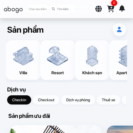
0
abogo
Chọn địa điểm
Sản phẩm
Villa
Resort
Khách sạn
Apartme
Dịch vụ
Checkin
Checkout
Dịch vụ phòng
Thuê xe
Quà
Sản phẩm ưu đãi