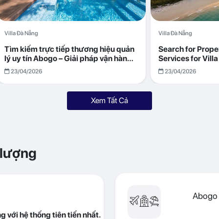
Villa Đà Nẵng
Villa Đà Nẵng
Tìm kiếm trực tiếp thương hiệu quản
Search for Prop
lý uy tín Abogo – Giải pháp vận hành
Services for Vil
villa hiệu quả, minh bạch
Returns with Abo
23/04/2026
23/04/2026
Xem Tất Cả
 lượng
Abogo 
 với hệ thống tiên tiến nhất.