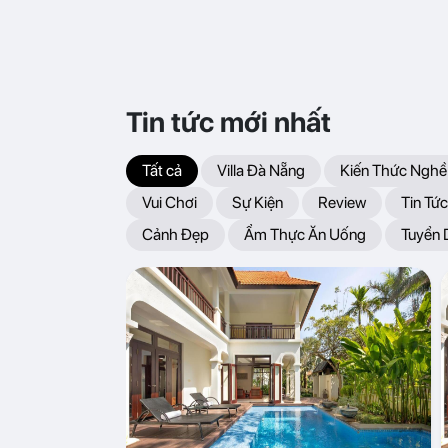
Tin tức mới nhất
Tất cả
Villa Đà Nẵng
Kiến Thức Nghề
Vui Chơi
Sự Kiện
Review
Tin Tức
Cảnh Đẹp
Ẩm Thực Ăn Uống
Tuyển