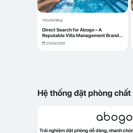
Villa Đà Nẵng
Direct Search for Abogo – A
Reputable Villa Management Brand
with Transparent and Effective
23/04/2026
Operations
Hệ thống đặt phòng chất
abogo
Trải nghiệm đặt phòng dễ dàng, nhanh chóng