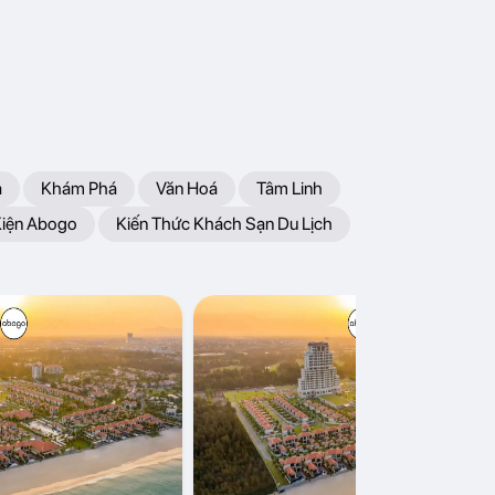
a
Khám Phá
Văn Hoá
Tâm Linh
Kiện Abogo
Kiến Thức Khách Sạn Du Lịch