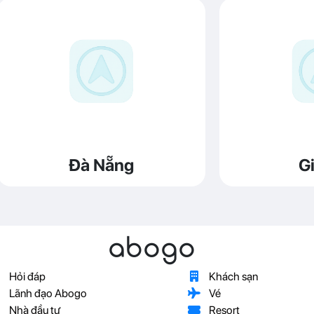
Đà Nẵng
Gi
abogo
Hỏi đáp
Khách sạn
Lãnh đạo Abogo
Vé
Nhà đầu tư
Resort