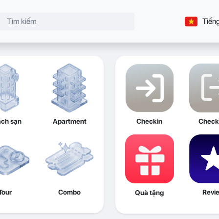
Tiếng
ch sạn
Apartment
Checkin
Check
Tour
Combo
Revi
Quà tặng