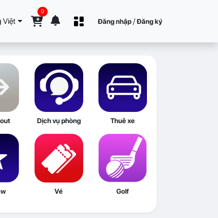
0
 Việt
/
Đăng nhập
Đăng ký
out
Dịch vụ phòng
Thuê xe
ew
Vé
Golf