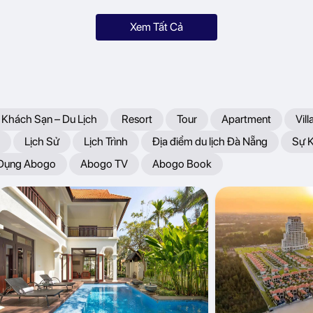
Xem Tất Cả
 Khách Sạn – Du Lịch
Resort
Tour
Apartment
Vill
Lịch Sử
Lịch Trình
Địa điểm du lịch Đà Nẵng
Sự 
 Dụng Abogo
Abogo TV
Abogo Book