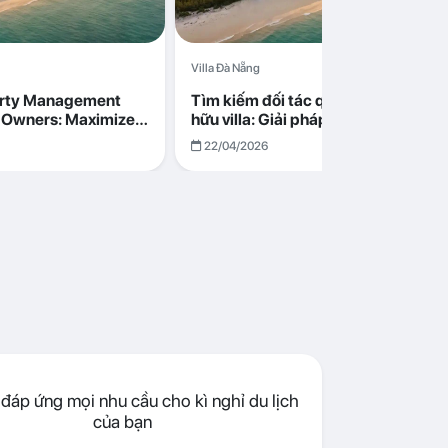
Villa Đà Nẵng
erty Management
Tìm kiếm đối tác quản lý cho chủ s
la Owners: Maximize
hữu villa: Giải pháp tối ưu lợi nhuận
go in Da Nang
cùng Abogo tại Đà Nẵng
22/04/2026
đáp ứng mọi nhu cầu cho kì nghỉ du lịch
của bạn